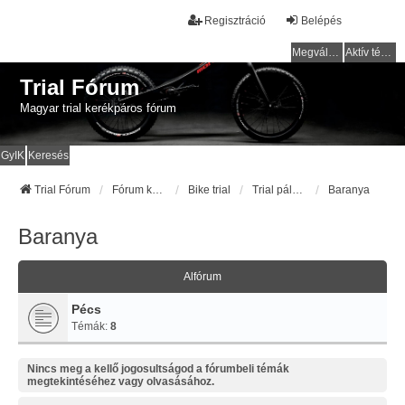
Regisztráció
Belépés
Megválaszolatlan témák
Aktív témák
Trial Fórum
Magyar trial kerékpáros fórum
GyIK
Keresés
Trial Fórum
Fórum kezdőlap
Bike trial
Trial pályák / helyek
Baranya
Baranya
Alfórum
Pécs
Témák:
8
Nincs meg a kellő jogosultságod a fórumbeli témák
megtekintéséhez vagy olvasásához.