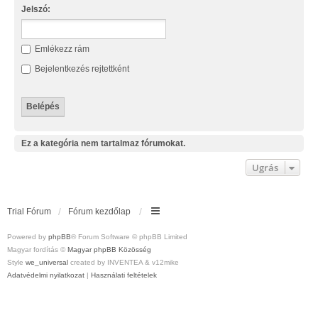
Jelszó:
Emlékezz rám
Bejelentkezés rejtettként
Ez a kategória nem tartalmaz fórumokat.
Ugrás
Trial Fórum
Fórum kezdőlap
Powered by
phpBB
® Forum Software © phpBB Limited
Magyar fordítás ©
Magyar phpBB Közösség
Style
we_universal
created by INVENTEA & v12mike
Adatvédelmi nyilatkozat
|
Használati feltételek