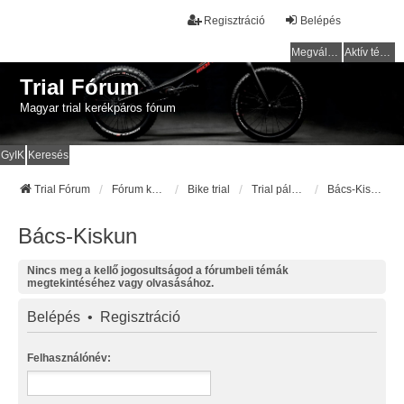
Regisztráció
Belépés
Megválaszolatlan témák
Aktív témák
Trial Fórum
Magyar trial kerékpáros fórum
GyIK
Keresés
Trial Fórum
Fórum kezdőlap
Bike trial
Trial pályák / helyek
Bács-Kiskun
Bács-Kiskun
Nincs meg a kellő jogosultságod a fórumbeli témák
megtekintéséhez vagy olvasásához.
Belépés
•
Regisztráció
Felhasználónév: