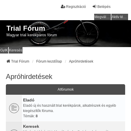
Regisztráció
Belépés
Megválaszolatlan témák
Aktív témák
Trial Fórum
Magyar trial kerékpáros fórum
GyIK
Keresés
Trial Fórum
Fórum kezdőlap
Apróhirdetések
Apróhirdetések
Alfórumok
Eladó
Eladó új és használt trial kerékpárok, alkatrészek és egyéb
kiegészítők fóruma.
Témák:
8
Keresek