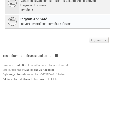
Vásárolni kívánt trial kerékpárok, alkatrészek és egyéb
kiegészítők fóruma.
Témák:
3
Ingyen elvihető
Ingyen elvihető trial termékek fóruma.
Ugrás
Trial Fórum
Fórum kezdőlap
Powered by
phpBB
® Forum Software © phpBB Limited
Magyar fordítás ©
Magyar phpBB Közösség
Style
we_universal
created by INVENTEA & v12mike
Adatvédelmi nyilatkozat
|
Használati feltételek