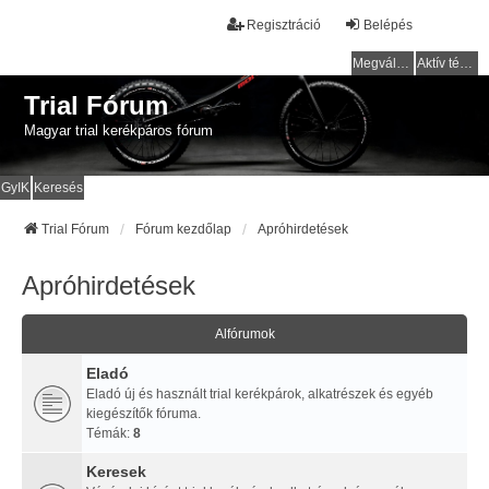
Regisztráció
Belépés
Megválaszolatlan témák
Aktív témák
Trial Fórum
Magyar trial kerékpáros fórum
GyIK
Keresés
Trial Fórum
Fórum kezdőlap
Apróhirdetések
Apróhirdetések
Alfórumok
Eladó
Eladó új és használt trial kerékpárok, alkatrészek és egyéb
kiegészítők fóruma.
Témák:
8
Keresek