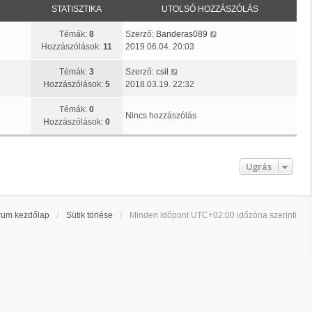
STATISZTIKA
UTOLSÓ HOZZÁSZÓLÁS
U
Témák:
8
Szerző:
Banderas089
t
Hozzászólások:
11
2019.06.04. 20:03
o
U
l
Témák:
3
Szerző:
csil
t
s
Hozzászólások:
5
2018.03.19. 22:32
o
ó
l
h
Témák:
0
Nincs hozzászólás
s
o
Hozzászólások:
0
ó
z
h
z
o
á
Ugrás
z
s
z
z
á
ó
s
l
rum kezdőlap
Sütik törlése
Minden időpont
UTC+02:00
időzóna szerinti
z
á
ó
s
l
m
á
e
s
g
m
t
e
e
g
k