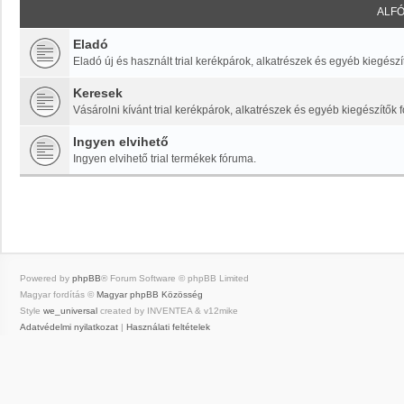
ALF
Eladó
Eladó új és használt trial kerékpárok, alkatrészek és egyéb kiegészí
Keresek
Vásárolni kívánt trial kerékpárok, alkatrészek és egyéb kiegészítők 
Ingyen elvihető
Ingyen elvihető trial termékek fóruma.
Powered by
phpBB
® Forum Software © phpBB Limited
Magyar fordítás ©
Magyar phpBB Közösség
Style
we_universal
created by INVENTEA & v12mike
Adatvédelmi nyilatkozat
|
Használati feltételek