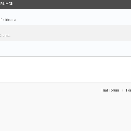
ÓRUMOK
tők fóruma.
fóruma.
Trial Fórum
Fó