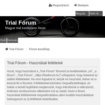
Regisztráció
Belépés
Megválaszolatlan témák
Aktív témák
Trial Fórum
Magyar trial kerékpáros fórum
GyIK
Keresés
Trial Fórum
Fórum kezdőlap
Trial Fórum - Használati feltételek
Azzal, hogy használod a „Trial Fórum” fórumot (a továbbiakban „mi”, „a
fórum”, „Trial Fórum”, „https://trialforum.hu”) elfogadod, hogy betartod az
alábbi feltételeket. Ha nem fogadod el, kérjük ne használd, illetve ne is
keresd fel a fórumot. A feltételeket bármikor megváltoztathatjuk, és
habár a lehető legtöbbet megtesszük, hogy értesítsünk a változásról,
érdemes rendszeresen áttekinteni ezt az oldalt, mivel a fórum
használati feltételeinek megváltoztatása utáni további használatával
beleegyezel az új feltételek betartásába.