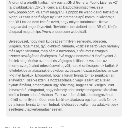
A fórumot a phpBB hajtja, mely egy a „
GNU General Public License v2
”
(a továbbiakban „GPL”) licenc alatt kiadott fórumszoftver, és a
www.phpbb.com
, valamint magyarul a
phpbb.hu
weboldalról tölthető le.
A phpBB csak lehetőséget nyújt az internet alapú kommunikációra; a
phpBB Limited nem felelős azért, hogy milyen tartalmakat, illetve
magatartást engedélyezünk. További információért a phpBB-ről, kérjük,
látogasd meg a
https://www.phpbb.com/
weboldalt.
Beleegyezel, hogy nem küldesz semmilyen sértegető, obszcén,
vulgáris, rágalmazó, gyűlöletkeltő, támadó, közízlést sértő vagy bármely
más olyan tartalmat, mely sérti a hazádban, a fórumot kiszolgáló
szerver országában érvényben lévő vagy a nemzetközi törvényeket. A
fentiek megsértése azonnali és végleges kitiltáshoz vezethet az
internetszolgáltatód értesítésével együtt, ha ezt szükségesnek tartjuk. A
feltételek betartatásának érdekében az összes hozzászóláshoz tartozó
IP-címet tároljuk. Elfogadod, hogy a fórum fenntartóinak jogukban áll
eltávolítani, szerkeszteni a hozzászólásaid vagy lezárni az általad
nyitott témákat, amennyiben úgy ítélik meg, hogy ez szükséges. Mint
felhasználó, elfogadod, hogy bármely adat, melyet megadsz, tárolásra
kerül a fórum adatbázisában. Ezek az információk a beleegyezésed
nélkül semmilyen módon nem kerülnek átadásra egy harmadik félnek,
de a fórum fenntartói nem tudnak felelősséget vállalni az adatokért egy
esetleges „hackertámadás” esetén.