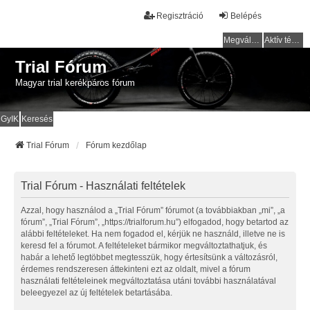
Regisztráció
Belépés
Megválaszolatlan témák
Aktív témák
Trial Fórum
Magyar trial kerékpáros fórum
GyIK
Keresés
Trial Fórum
Fórum kezdőlap
Trial Fórum - Használati feltételek
Azzal, hogy használod a „Trial Fórum” fórumot (a továbbiakban „mi”, „a
fórum”, „Trial Fórum”, „https://trialforum.hu”) elfogadod, hogy betartod az
alábbi feltételeket. Ha nem fogadod el, kérjük ne használd, illetve ne is
keresd fel a fórumot. A feltételeket bármikor megváltoztathatjuk, és
habár a lehető legtöbbet megtesszük, hogy értesítsünk a változásról,
érdemes rendszeresen áttekinteni ezt az oldalt, mivel a fórum
használati feltételeinek megváltoztatása utáni további használatával
beleegyezel az új feltételek betartásába.