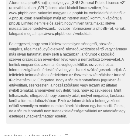
A fórumot a phpBB hajtja, mely egy a „
GNU General Public License v2
”
(a továbbiakban „GPL”) licenc alatt kiadott fórumszoftver, és a
www.phpbb.com
, valamint magyarul a
phpbb.hu
weboldalról tölthető le.
A phpBB csak lehetőséget nyújt az internet alapú kommunikációra; a
phpBB Limited nem felelős azért, hogy milyen tartalmakat, illetve
magatartást engedélyezünk. További információért a phpBB-ről, kérjük,
látogasd meg a
https://www.phpbb.com/
weboldalt.
Beleegyezel, hogy nem küldesz semmilyen sértegető, obszcén,
vulgáris, rágalmazó, gyűlöletkeltő, támadó, közízlést sértő vagy bármely
más olyan tartalmat, mely sérti a hazádban, a fórumot kiszolgáló
szerver országában érvényben lévő vagy a nemzetközi törvényeket. A
fentiek megsértése azonnali és végleges kitiltáshoz vezethet az
internetszolgáltatód értesítésével együtt, ha ezt szükségesnek tartjuk. A
feltételek betartatásának érdekében az összes hozzászóláshoz tartozó
IP-címet tároljuk. Elfogadod, hogy a fórum fenntartóinak jogukban áll
eltávolítani, szerkeszteni a hozzászólásaid vagy lezárni az általad
nyitott témákat, amennyiben úgy ítélik meg, hogy ez szükséges. Mint
felhasználó, elfogadod, hogy bármely adat, melyet megadsz, tárolásra
kerül a fórum adatbázisában. Ezek az információk a beleegyezésed
nélkül semmilyen módon nem kerülnek átadásra egy harmadik félnek,
de a fórum fenntartói nem tudnak felelősséget vállalni az adatokért egy
esetleges „hackertámadás” esetén.