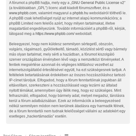
A fórumot a phpBB hajtja, mely egy a „
GNU General Public License v2
”
(a továbbiakban „GPL”) licenc alatt kiadott fórumszoftver, és a
www.phpbb.com
, valamint magyarul a
phpbb.hu
weboldalról tölthető le.
A phpBB csak lehetőséget nyújt az internet alapú kommunikációra; a
phpBB Limited nem felelős azért, hogy milyen tartalmakat, illetve
magatartást engedélyezünk. További információért a phpBB-ről, kérjük,
látogasd meg a
https://www.phpbb.com/
weboldalt.
Beleegyezel, hogy nem küldesz semmilyen sértegető, obszcén,
vulgáris, rágalmazó, gyűlöletkeltő, támadó, közízlést sértő vagy bármely
más olyan tartalmat, mely sérti a hazádban, a fórumot kiszolgáló
szerver országában érvényben lévő vagy a nemzetközi törvényeket. A
fentiek megsértése azonnali és végleges kitiltáshoz vezethet az
internetszolgáltatód értesítésével együtt, ha ezt szükségesnek tartjuk. A
feltételek betartatásának érdekében az összes hozzászóláshoz tartozó
IP-címet tároljuk. Elfogadod, hogy a fórum fenntartóinak jogukban áll
eltávolítani, szerkeszteni a hozzászólásaid vagy lezárni az általad
nyitott témákat, amennyiben úgy ítélik meg, hogy ez szükséges. Mint
felhasználó, elfogadod, hogy bármely adat, melyet megadsz, tárolásra
kerül a fórum adatbázisában. Ezek az információk a beleegyezésed
nélkül semmilyen módon nem kerülnek átadásra egy harmadik félnek,
de a fórum fenntartói nem tudnak felelősséget vállalni az adatokért egy
esetleges „hackertámadás” esetén.