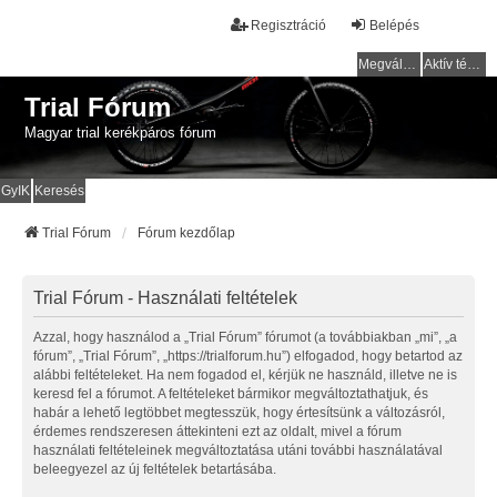
Regisztráció
Belépés
Megválaszolatlan témák
Aktív témák
Trial Fórum
Magyar trial kerékpáros fórum
GyIK
Keresés
Trial Fórum
Fórum kezdőlap
Trial Fórum - Használati feltételek
Azzal, hogy használod a „Trial Fórum” fórumot (a továbbiakban „mi”, „a
fórum”, „Trial Fórum”, „https://trialforum.hu”) elfogadod, hogy betartod az
alábbi feltételeket. Ha nem fogadod el, kérjük ne használd, illetve ne is
keresd fel a fórumot. A feltételeket bármikor megváltoztathatjuk, és
habár a lehető legtöbbet megtesszük, hogy értesítsünk a változásról,
érdemes rendszeresen áttekinteni ezt az oldalt, mivel a fórum
használati feltételeinek megváltoztatása utáni további használatával
beleegyezel az új feltételek betartásába.