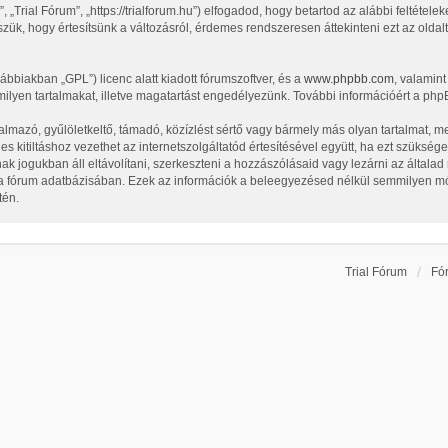
„Trial Fórum”, „https://trialforum.hu”) elfogadod, hogy betartod az alábbi feltételek
zük, hogy értesítsünk a változásról, érdemes rendszeresen áttekinteni ezt az oldalt
vábbiakban „GPL”) licenc alatt kiadott fórumszoftver, és a
www.phpbb.com
, valamin
ilyen tartalmakat, illetve magatartást engedélyezünk. További információért a php
lmazó, gyűlöletkeltő, támadó, közízlést sértő vagy bármely más olyan tartalmat, m
 kitiltáshoz vezethet az internetszolgáltatód értesítésével együtt, ha ezt szüksége
nak jogukban áll eltávolítani, szerkeszteni a hozzászólásaid vagy lezárni az általa
l a fórum adatbázisában. Ezek az információk a beleegyezésed nélkül semmilyen m
tén.
Trial Fórum
Fó