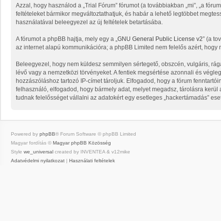
Azzal, hogy használod a „Trial Fórum” fórumot (a továbbiakban „mi”, „a fórum”, 
feltételeket bármikor megváltoztathatjuk, és habár a lehető legtöbbet megtess
használatával beleegyezel az új feltételek betartásába.
A fórumot a phpBB hajtja, mely egy a „
GNU General Public License v2
” (a to
az internet alapú kommunikációra; a phpBB Limited nem felelős azért, hogy m
Beleegyezel, hogy nem küldesz semmilyen sértegető, obszcén, vulgáris, rága
lévő vagy a nemzetközi törvényeket. A fentiek megsértése azonnali és végleges
hozzászóláshoz tartozó IP-címet tároljuk. Elfogadod, hogy a fórum fenntartói
felhasználó, elfogadod, hogy bármely adat, melyet megadsz, tárolásra kerü
tudnak felelősséget vállalni az adatokért egy esetleges „hackertámadás” ese
Powered by
phpBB
® Forum Software © phpBB Limited
Magyar fordítás ©
Magyar phpBB Közösség
Style
we_universal
created by INVENTEA & v12mike
Adatvédelmi nyilatkozat
|
Használati feltételek