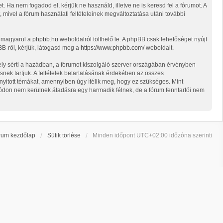
et. Ha nem fogadod el, kérjük ne használd, illetve ne is keresd fel a fórumot. A
, mivel a fórum használati feltételeinek megváltoztatása utáni további
t magyarul a
phpbb.hu
weboldalról tölthető le. A phpBB csak lehetőséget nyújt
BB-ről, kérjük, látogasd meg a
https://www.phpbb.com/
weboldalt.
ely sérti a hazádban, a fórumot kiszolgáló szerver országában érvényben
snek tartjuk. A feltételek betartatásának érdekében az összes
d nyitott témákat, amennyiben úgy ítélik meg, hogy ez szükséges. Mint
ódon nem kerülnek átadásra egy harmadik félnek, de a fórum fenntartói nem
rum kezdőlap
Sütik törlése
Minden időpont
UTC+02:00
időzóna szerinti