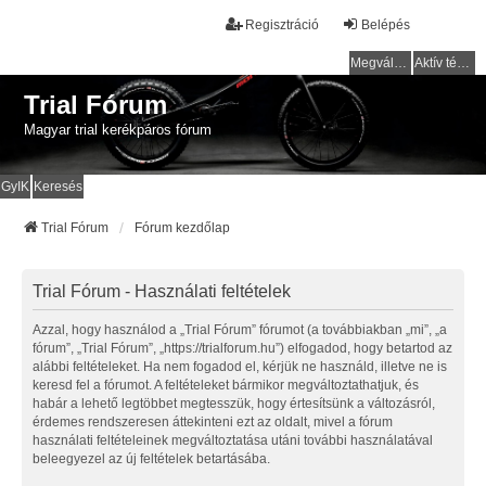
Regisztráció
Belépés
Megválaszolatlan témák
Aktív témák
Trial Fórum
Magyar trial kerékpáros fórum
GyIK
Keresés
Trial Fórum
Fórum kezdőlap
Trial Fórum - Használati feltételek
Azzal, hogy használod a „Trial Fórum” fórumot (a továbbiakban „mi”, „a
fórum”, „Trial Fórum”, „https://trialforum.hu”) elfogadod, hogy betartod az
alábbi feltételeket. Ha nem fogadod el, kérjük ne használd, illetve ne is
keresd fel a fórumot. A feltételeket bármikor megváltoztathatjuk, és
habár a lehető legtöbbet megtesszük, hogy értesítsünk a változásról,
érdemes rendszeresen áttekinteni ezt az oldalt, mivel a fórum
használati feltételeinek megváltoztatása utáni további használatával
beleegyezel az új feltételek betartásába.