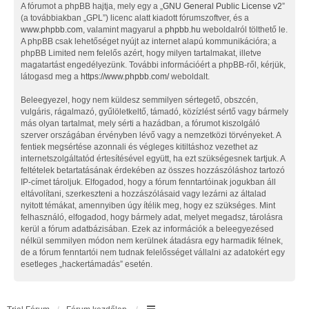
A fórumot a phpBB hajtja, mely egy a „
GNU General Public License v2
”
(a továbbiakban „GPL”) licenc alatt kiadott fórumszoftver, és a
www.phpbb.com
, valamint magyarul a
phpbb.hu
weboldalról tölthető le.
A phpBB csak lehetőséget nyújt az internet alapú kommunikációra; a
phpBB Limited nem felelős azért, hogy milyen tartalmakat, illetve
magatartást engedélyezünk. További információért a phpBB-ről, kérjük,
látogasd meg a
https://www.phpbb.com/
weboldalt.
Beleegyezel, hogy nem küldesz semmilyen sértegető, obszcén,
vulgáris, rágalmazó, gyűlöletkeltő, támadó, közízlést sértő vagy bármely
más olyan tartalmat, mely sérti a hazádban, a fórumot kiszolgáló
szerver országában érvényben lévő vagy a nemzetközi törvényeket. A
fentiek megsértése azonnali és végleges kitiltáshoz vezethet az
internetszolgáltatód értesítésével együtt, ha ezt szükségesnek tartjuk. A
feltételek betartatásának érdekében az összes hozzászóláshoz tartozó
IP-címet tároljuk. Elfogadod, hogy a fórum fenntartóinak jogukban áll
eltávolítani, szerkeszteni a hozzászólásaid vagy lezárni az általad
nyitott témákat, amennyiben úgy ítélik meg, hogy ez szükséges. Mint
felhasználó, elfogadod, hogy bármely adat, melyet megadsz, tárolásra
kerül a fórum adatbázisában. Ezek az információk a beleegyezésed
nélkül semmilyen módon nem kerülnek átadásra egy harmadik félnek,
de a fórum fenntartói nem tudnak felelősséget vállalni az adatokért egy
esetleges „hackertámadás” esetén.