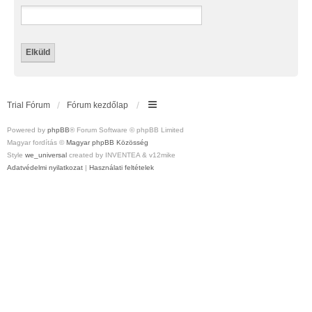
Trial Fórum
Fórum kezdőlap
Powered by
phpBB
® Forum Software © phpBB Limited
Magyar fordítás ©
Magyar phpBB Közösség
Style
we_universal
created by INVENTEA & v12mike
Adatvédelmi nyilatkozat
|
Használati feltételek