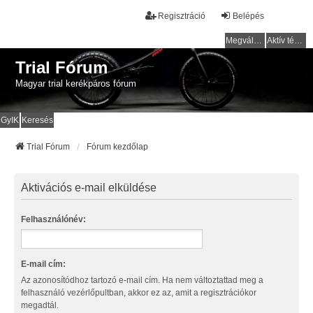
Regisztráció
Belépés
Megválaszolatlan témák
Aktív témák
Trial Fórum
Magyar trial kerékpáros fórum
GyIK
Keresés
Trial Fórum
Fórum kezdőlap
Aktivációs e-mail elküldése
Felhasználónév:
E-mail cím:
Az azonosítódhoz tartozó e-mail cím. Ha nem változtattad meg a
felhasználó vezérlőpultban, akkor ez az, amit a regisztrációkor
megadtál.