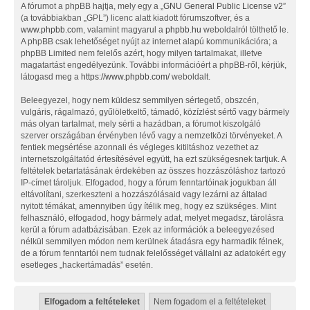
A fórumot a phpBB hajtja, mely egy a „
GNU General Public License v2
”
(a továbbiakban „GPL”) licenc alatt kiadott fórumszoftver, és a
www.phpbb.com
, valamint magyarul a
phpbb.hu
weboldalról tölthető le.
A phpBB csak lehetőséget nyújt az internet alapú kommunikációra; a
phpBB Limited nem felelős azért, hogy milyen tartalmakat, illetve
magatartást engedélyezünk. További információért a phpBB-ről, kérjük,
látogasd meg a
https://www.phpbb.com/
weboldalt.
Beleegyezel, hogy nem küldesz semmilyen sértegető, obszcén,
vulgáris, rágalmazó, gyűlöletkeltő, támadó, közízlést sértő vagy bármely
más olyan tartalmat, mely sérti a hazádban, a fórumot kiszolgáló
szerver országában érvényben lévő vagy a nemzetközi törvényeket. A
fentiek megsértése azonnali és végleges kitiltáshoz vezethet az
internetszolgáltatód értesítésével együtt, ha ezt szükségesnek tartjuk. A
feltételek betartatásának érdekében az összes hozzászóláshoz tartozó
IP-címet tároljuk. Elfogadod, hogy a fórum fenntartóinak jogukban áll
eltávolítani, szerkeszteni a hozzászólásaid vagy lezárni az általad
nyitott témákat, amennyiben úgy ítélik meg, hogy ez szükséges. Mint
felhasználó, elfogadod, hogy bármely adat, melyet megadsz, tárolásra
kerül a fórum adatbázisában. Ezek az információk a beleegyezésed
nélkül semmilyen módon nem kerülnek átadásra egy harmadik félnek,
de a fórum fenntartói nem tudnak felelősséget vállalni az adatokért egy
esetleges „hackertámadás” esetén.