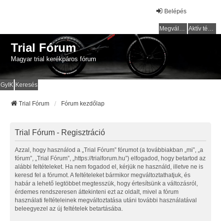
Belépés
Megválaszolatlan témák
Aktív témák
Trial Fórum
Magyar trial kerékpáros fórum
GyIK
Keresés
Trial Fórum
Fórum kezdőlap
Trial Fórum - Regisztráció
Azzal, hogy használod a „Trial Fórum” fórumot (a továbbiakban „mi”, „a
fórum”, „Trial Fórum”, „https://trialforum.hu”) elfogadod, hogy betartod az
alábbi feltételeket. Ha nem fogadod el, kérjük ne használd, illetve ne is
keresd fel a fórumot. A feltételeket bármikor megváltoztathatjuk, és
habár a lehető legtöbbet megtesszük, hogy értesítsünk a változásról,
érdemes rendszeresen áttekinteni ezt az oldalt, mivel a fórum
használati feltételeinek megváltoztatása utáni további használatával
beleegyezel az új feltételek betartásába.