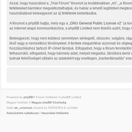
Azzal, hogy használod a „Trial Fórum” fórumot (a továbbiakban „mi”, „a fórum”, 
feltételeket bármikor megváltoztathatjuk, és habár a lehető legtöbbet megtess
használatával beleegyezel az új feltételek betartásába.
A fórumot a phpBB hajtja, mely egy a „
GNU General Public License v2
” (a to
az internet alapú kommunikációra; a phpBB Limited nem felelős azért, hogy m
Beleegyezel, hogy nem küldesz semmilyen sértegető, obszcén, vulgáris, rága
lévő vagy a nemzetközi törvényeket. A fentiek megsértése azonnali és végleges
hozzászóláshoz tartozó IP-címet tároljuk. Elfogadod, hogy a fórum fenntartói
felhasználó, elfogadod, hogy bármely adat, melyet megadsz, tárolásra kerü
tudnak felelősséget vállalni az adatokért egy esetleges „hackertámadás” ese
Powered by
phpBB
® Forum Software © phpBB Limited
Magyar fordítás ©
Magyar phpBB Közösség
Style
we_universal
created by INVENTEA & v12mike
Adatvédelmi nyilatkozat
|
Használati feltételek