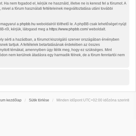
et. Ha nem fogadod el, kérjük ne használd, illetve ne is keresd fel a fórumot. A
, mivel a fórum használati feltételeinek megváltoztatása utáni további
t magyarul a
phpbb.hu
weboldalról tölthető le. A phpBB csak lehetőséget nyújt
BB-ről, kérjük, látogasd meg a
https://www.phpbb.com/
weboldalt.
ely sérti a hazádban, a fórumot kiszolgáló szerver országában érvényben
snek tartjuk. A feltételek betartatásának érdekében az összes
d nyitott témákat, amennyiben úgy ítélik meg, hogy ez szükséges. Mint
ódon nem kerülnek átadásra egy harmadik félnek, de a fórum fenntartói nem
rum kezdőlap
Sütik törlése
Minden időpont
UTC+02:00
időzóna szerinti