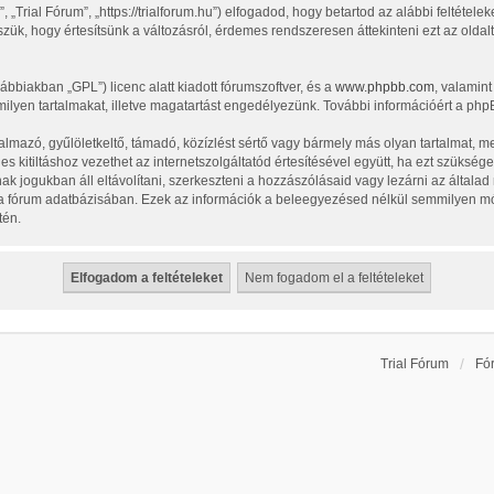
„Trial Fórum”, „https://trialforum.hu”) elfogadod, hogy betartod az alábbi feltételek
zük, hogy értesítsünk a változásról, érdemes rendszeresen áttekinteni ezt az oldalt
vábbiakban „GPL”) licenc alatt kiadott fórumszoftver, és a
www.phpbb.com
, valamin
ilyen tartalmakat, illetve magatartást engedélyezünk. További információért a php
lmazó, gyűlöletkeltő, támadó, közízlést sértő vagy bármely más olyan tartalmat, m
 kitiltáshoz vezethet az internetszolgáltatód értesítésével együtt, ha ezt szüksége
nak jogukban áll eltávolítani, szerkeszteni a hozzászólásaid vagy lezárni az általa
l a fórum adatbázisában. Ezek az információk a beleegyezésed nélkül semmilyen m
tén.
Trial Fórum
Fó