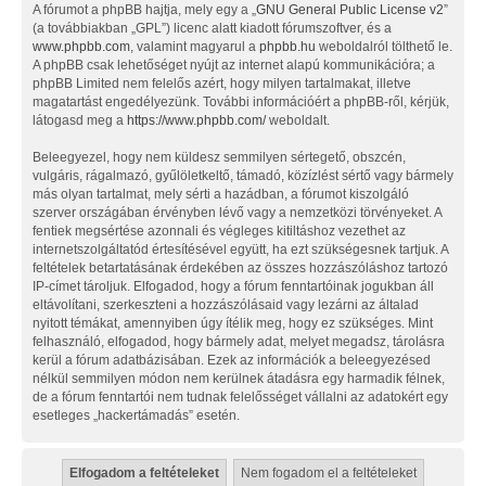
A fórumot a phpBB hajtja, mely egy a „
GNU General Public License v2
”
(a továbbiakban „GPL”) licenc alatt kiadott fórumszoftver, és a
www.phpbb.com
, valamint magyarul a
phpbb.hu
weboldalról tölthető le.
A phpBB csak lehetőséget nyújt az internet alapú kommunikációra; a
phpBB Limited nem felelős azért, hogy milyen tartalmakat, illetve
magatartást engedélyezünk. További információért a phpBB-ről, kérjük,
látogasd meg a
https://www.phpbb.com/
weboldalt.
Beleegyezel, hogy nem küldesz semmilyen sértegető, obszcén,
vulgáris, rágalmazó, gyűlöletkeltő, támadó, közízlést sértő vagy bármely
más olyan tartalmat, mely sérti a hazádban, a fórumot kiszolgáló
szerver országában érvényben lévő vagy a nemzetközi törvényeket. A
fentiek megsértése azonnali és végleges kitiltáshoz vezethet az
internetszolgáltatód értesítésével együtt, ha ezt szükségesnek tartjuk. A
feltételek betartatásának érdekében az összes hozzászóláshoz tartozó
IP-címet tároljuk. Elfogadod, hogy a fórum fenntartóinak jogukban áll
eltávolítani, szerkeszteni a hozzászólásaid vagy lezárni az általad
nyitott témákat, amennyiben úgy ítélik meg, hogy ez szükséges. Mint
felhasználó, elfogadod, hogy bármely adat, melyet megadsz, tárolásra
kerül a fórum adatbázisában. Ezek az információk a beleegyezésed
nélkül semmilyen módon nem kerülnek átadásra egy harmadik félnek,
de a fórum fenntartói nem tudnak felelősséget vállalni az adatokért egy
esetleges „hackertámadás” esetén.