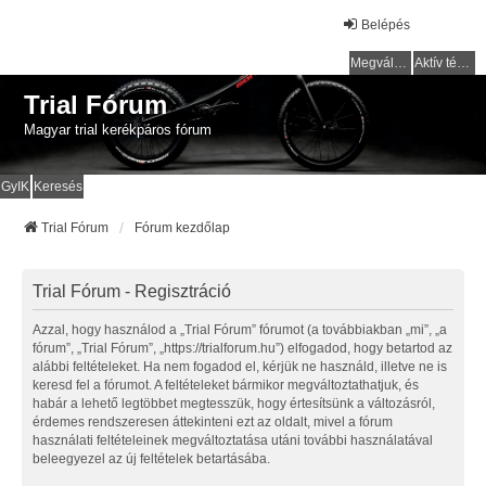
Belépés
Megválaszolatlan témák
Aktív témák
Trial Fórum
Magyar trial kerékpáros fórum
GyIK
Keresés
Trial Fórum
Fórum kezdőlap
Trial Fórum - Regisztráció
Azzal, hogy használod a „Trial Fórum” fórumot (a továbbiakban „mi”, „a
fórum”, „Trial Fórum”, „https://trialforum.hu”) elfogadod, hogy betartod az
alábbi feltételeket. Ha nem fogadod el, kérjük ne használd, illetve ne is
keresd fel a fórumot. A feltételeket bármikor megváltoztathatjuk, és
habár a lehető legtöbbet megtesszük, hogy értesítsünk a változásról,
érdemes rendszeresen áttekinteni ezt az oldalt, mivel a fórum
használati feltételeinek megváltoztatása utáni további használatával
beleegyezel az új feltételek betartásába.