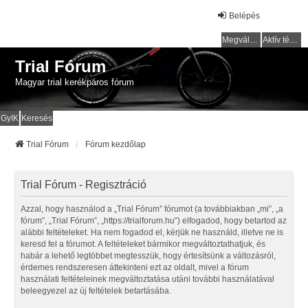
Belépés
Megválaszolatlan témák
Aktív témák
Trial Fórum
Magyar trial kerékpáros fórum
GyIK
Keresés
Trial Fórum
Fórum kezdőlap
Trial Fórum - Regisztráció
Azzal, hogy használod a „Trial Fórum” fórumot (a továbbiakban „mi”, „a
fórum”, „Trial Fórum”, „https://trialforum.hu”) elfogadod, hogy betartod az
alábbi feltételeket. Ha nem fogadod el, kérjük ne használd, illetve ne is
keresd fel a fórumot. A feltételeket bármikor megváltoztathatjuk, és
habár a lehető legtöbbet megtesszük, hogy értesítsünk a változásról,
érdemes rendszeresen áttekinteni ezt az oldalt, mivel a fórum
használati feltételeinek megváltoztatása utáni további használatával
beleegyezel az új feltételek betartásába.