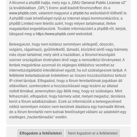
A fórumot a phpBB hajtja, mely egy a „
GNU General Public License v2
”
(a továbbiakban „GPL”) licenc alatt kiadott fórumszoftver, és a
www.phpbb.com
, valamint magyarul a
phpbb.hu
weboldalról tölthető le.
A phpBB csak lehetőséget nyújt az internet alapú kommunikációra; a
phpBB Limited nem felelős azért, hogy milyen tartalmakat, illetve
magatartást engedélyezünk. További információért a phpBB-ről, kérjük,
látogasd meg a
https://www.phpbb.com/
weboldalt.
Beleegyezel, hogy nem küldesz semmilyen sértegető, obszcén,
vulgáris, rágalmazó, gyűlöletkeltő, támadó, közízlést sértő vagy bármely
más olyan tartalmat, mely sérti a hazádban, a fórumot kiszolgáló
szerver országában érvényben lévő vagy a nemzetközi törvényeket. A
fentiek megsértése azonnali és végleges kitiltáshoz vezethet az
internetszolgáltatód értesítésével együtt, ha ezt szükségesnek tartjuk. A
feltételek betartatásának érdekében az összes hozzászóláshoz tartozó
IP-címet tároljuk. Elfogadod, hogy a fórum fenntartóinak jogukban áll
eltávolítani, szerkeszteni a hozzászólásaid vagy lezárni az általad
nyitott témákat, amennyiben úgy ítélik meg, hogy ez szükséges. Mint
felhasználó, elfogadod, hogy bármely adat, melyet megadsz, tárolásra
kerül a fórum adatbázisában. Ezek az információk a beleegyezésed
nélkül semmilyen módon nem kerülnek átadásra egy harmadik félnek,
de a fórum fenntartói nem tudnak felelősséget vállalni az adatokért egy
esetleges „hackertámadás” esetén.