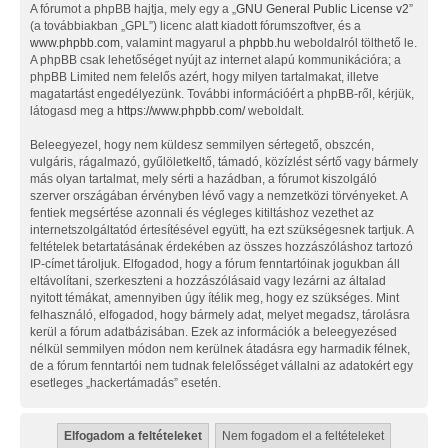
A fórumot a phpBB hajtja, mely egy a „
GNU General Public License v2
”
(a továbbiakban „GPL”) licenc alatt kiadott fórumszoftver, és a
www.phpbb.com
, valamint magyarul a
phpbb.hu
weboldalról tölthető le.
A phpBB csak lehetőséget nyújt az internet alapú kommunikációra; a
phpBB Limited nem felelős azért, hogy milyen tartalmakat, illetve
magatartást engedélyezünk. További információért a phpBB-ről, kérjük,
látogasd meg a
https://www.phpbb.com/
weboldalt.
Beleegyezel, hogy nem küldesz semmilyen sértegető, obszcén,
vulgáris, rágalmazó, gyűlöletkeltő, támadó, közízlést sértő vagy bármely
más olyan tartalmat, mely sérti a hazádban, a fórumot kiszolgáló
szerver országában érvényben lévő vagy a nemzetközi törvényeket. A
fentiek megsértése azonnali és végleges kitiltáshoz vezethet az
internetszolgáltatód értesítésével együtt, ha ezt szükségesnek tartjuk. A
feltételek betartatásának érdekében az összes hozzászóláshoz tartozó
IP-címet tároljuk. Elfogadod, hogy a fórum fenntartóinak jogukban áll
eltávolítani, szerkeszteni a hozzászólásaid vagy lezárni az általad
nyitott témákat, amennyiben úgy ítélik meg, hogy ez szükséges. Mint
felhasználó, elfogadod, hogy bármely adat, melyet megadsz, tárolásra
kerül a fórum adatbázisában. Ezek az információk a beleegyezésed
nélkül semmilyen módon nem kerülnek átadásra egy harmadik félnek,
de a fórum fenntartói nem tudnak felelősséget vállalni az adatokért egy
esetleges „hackertámadás” esetén.