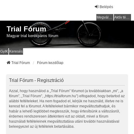
Belépés
Megválaszolatlan témák
Aktív témák
Trial Fórum
Magyar trial kerékpáros fórum
GyIK
Keresés
Trial Fórum
Fórum kezdőlap
Trial Fórum - Regisztráció
Azzal, hogy használod a „Trial Fórum” fórumot (a továbbiakban „mi”, „a
fórum”, „Trial Fórum”, „https://trialforum.hu”) elfogadod, hogy betartod az
alábbi feltételeket. Ha nem fogadod el, kérjük ne használd, illetve ne is
keresd fel a fórumot. A feltételeket bármikor megváltoztathatjuk, és
habár a lehető legtöbbet megtesszük, hogy értesítsünk a változásról,
érdemes rendszeresen áttekinteni ezt az oldalt, mivel a fórum
használati feltételeinek megváltoztatása utáni további használatával
beleegyezel az új feltételek betartásába.