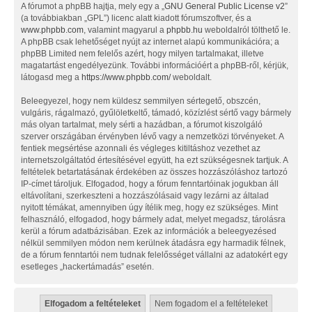
A fórumot a phpBB hajtja, mely egy a „
GNU General Public License v2
”
(a továbbiakban „GPL”) licenc alatt kiadott fórumszoftver, és a
www.phpbb.com
, valamint magyarul a
phpbb.hu
weboldalról tölthető le.
A phpBB csak lehetőséget nyújt az internet alapú kommunikációra; a
phpBB Limited nem felelős azért, hogy milyen tartalmakat, illetve
magatartást engedélyezünk. További információért a phpBB-ről, kérjük,
látogasd meg a
https://www.phpbb.com/
weboldalt.
Beleegyezel, hogy nem küldesz semmilyen sértegető, obszcén,
vulgáris, rágalmazó, gyűlöletkeltő, támadó, közízlést sértő vagy bármely
más olyan tartalmat, mely sérti a hazádban, a fórumot kiszolgáló
szerver országában érvényben lévő vagy a nemzetközi törvényeket. A
fentiek megsértése azonnali és végleges kitiltáshoz vezethet az
internetszolgáltatód értesítésével együtt, ha ezt szükségesnek tartjuk. A
feltételek betartatásának érdekében az összes hozzászóláshoz tartozó
IP-címet tároljuk. Elfogadod, hogy a fórum fenntartóinak jogukban áll
eltávolítani, szerkeszteni a hozzászólásaid vagy lezárni az általad
nyitott témákat, amennyiben úgy ítélik meg, hogy ez szükséges. Mint
felhasználó, elfogadod, hogy bármely adat, melyet megadsz, tárolásra
kerül a fórum adatbázisában. Ezek az információk a beleegyezésed
nélkül semmilyen módon nem kerülnek átadásra egy harmadik félnek,
de a fórum fenntartói nem tudnak felelősséget vállalni az adatokért egy
esetleges „hackertámadás” esetén.