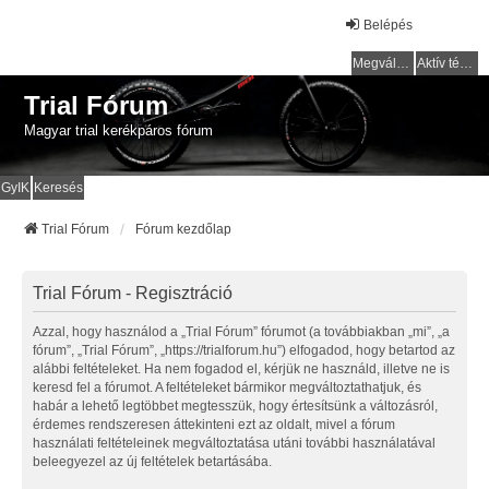
Belépés
Megválaszolatlan témák
Aktív témák
Trial Fórum
Magyar trial kerékpáros fórum
GyIK
Keresés
Trial Fórum
Fórum kezdőlap
Trial Fórum - Regisztráció
Azzal, hogy használod a „Trial Fórum” fórumot (a továbbiakban „mi”, „a
fórum”, „Trial Fórum”, „https://trialforum.hu”) elfogadod, hogy betartod az
alábbi feltételeket. Ha nem fogadod el, kérjük ne használd, illetve ne is
keresd fel a fórumot. A feltételeket bármikor megváltoztathatjuk, és
habár a lehető legtöbbet megtesszük, hogy értesítsünk a változásról,
érdemes rendszeresen áttekinteni ezt az oldalt, mivel a fórum
használati feltételeinek megváltoztatása utáni további használatával
beleegyezel az új feltételek betartásába.