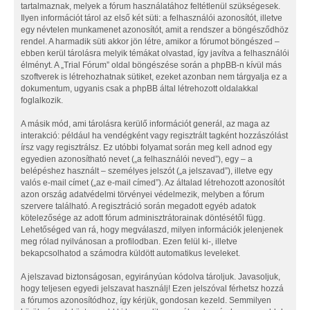
tartalmaznak, melyek a fórum használatához feltétlenül szükségesek.
Ilyen információt tárol az első két süti: a felhasználói azonosítót, illetve
egy névtelen munkamenet azonosítót, amit a rendszer a böngésződhöz
rendel. A harmadik süti akkor jön létre, amikor a fórumot böngészed –
ebben kerül tárolásra melyik témákat olvastad, így javítva a felhasználói
élményt. A „Trial Fórum” oldal böngészése során a phpBB-n kívül más
szoftverek is létrehozhatnak sütiket, ezeket azonban nem tárgyalja ez a
dokumentum, ugyanis csak a phpBB által létrehozott oldalakkal
foglalkozik.
A másik mód, ami tárolásra kerülő információt generál, az maga az
interakció: például ha vendégként vagy regisztrált tagként hozzászólást
írsz vagy regisztrálsz. Ez utóbbi folyamat során meg kell adnod egy
egyedien azonosítható nevet („a felhasználói neved”), egy – a
belépéshez használt – személyes jelszót („a jelszavad”), illetve egy
valós e-mail címet („az e-mail címed”). Az általad létrehozott azonosítót
azon ország adatvédelmi törvényei védelmezik, melyben a fórum
szervere található. A regisztráció során megadott egyéb adatok
kötelezősége az adott fórum adminisztrátorainak döntésétől függ.
Lehetőséged van rá, hogy megválaszd, milyen információk jelenjenek
meg rólad nyilvánosan a profilodban. Ezen felül ki-, illetve
bekapcsolhatod a számodra küldött automatikus leveleket.
A jelszavad biztonságosan, egyirányúan kódolva tároljuk. Javasoljuk,
hogy teljesen egyedi jelszavat használj! Ezen jelszóval férhetsz hozzá
a fórumos azonosítódhoz, így kérjük, gondosan kezeld. Semmilyen