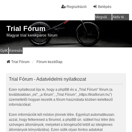
Regisztráció
Belépés
Megválaszolatlan témák
Aktív témák
Trial Fórum
Magyar trial kerékpáros fórum
GyIK
Keresés
Trial Fórum
Fórum kezdőlap
Trial Fórum - Adatvédelmi nyilatkozat
Ezen nyilatkozat írja le, hogy a phpBB és a „Trial Fórum” fórum (a
továbbiakban „mi”, „a fórum”, „Trial Fórum”, „https://trialforum.hu”)
üzemeltetői hogyan kezelik a fórum használata közben keletkező
információkat.
Ezen információk két módon jönnek létre. Egyrészt automatikusan:
azzal, hogy felkeresed a fórumot, a phpBB ún. sütiket hoz létre (kis
szöveges állományok, melyeket a böngésződ letölt az ideiglenes
állományok könyvtárába). Ezen sütik olyan fontos adatokat