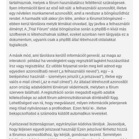
tartalmaznak, melyek a fórum használatához feltétlenül szükségesek.
Ilyen információt tárol az első két süti: a felhasználói azonosítót, illetve
egy névtelen munkamenet azonosítót, amit a rendszer a böngésződhöz
rendel. A harmadik süti akkor jön létre, amikor a fórumot böngészed –
ebben kerül tárolásra melyik témákat olvastad, így javítva a felhasználói
élményt. A „Trial Fórum” oldal böngészése során a phpBB-n kívül más
szoftverek is létrehozhatnak sütiket, ezeket azonban nem tárgyalja ez a
dokumentum, ugyanis csak a phpBB által létrehozott oldalakkal
foglalkozik.
A másik mód, ami tárolásra kerülő információt generál, az maga az
interakció: például ha vendégként vagy regisztrált tagként hozzászólást
írsz vagy regisztrálsz. Ez utóbbi folyamat során meg kell adnod egy
egyedien azonosítható nevet („a felhasználói neved”), egy – a
belépéshez használt – személyes jelszót („a jelszavad”), illetve egy
valós e-mail címet („az e-mail címed”). Az általad létrehozott azonosítót
azon ország adatvédelmi törvényei védelmezik, melyben a fórum
szervere található. A regisztráció során megadott egyéb adatok
kötelezősége az adott fórum adminisztrátorainak döntésétől függ.
Lehetőséged van rá, hogy megválaszd, milyen információk jelenjenek
meg rólad nyilvánosan a profilodban. Ezen felül ki-, illetve
bekapcsolhatod a számodra küldött automatikus leveleket.
A jelszavad biztonságosan, egyirányúan kódolva tároljuk. Javasoljuk,
hogy teljesen egyedi jelszavat használj! Ezen jelszóval férhetsz hozzá
a fórumos azonosítódhoz, így kérjük, gondosan kezeld. Semmilyen