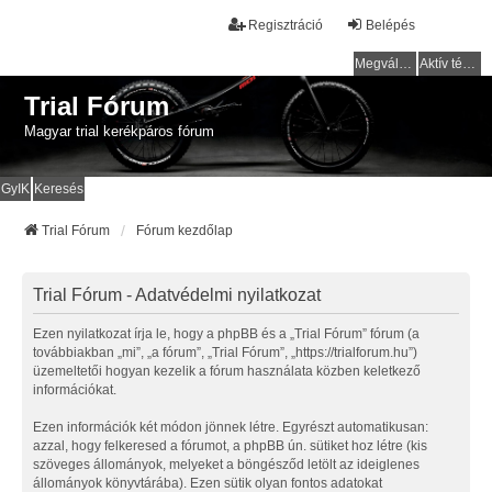
Regisztráció
Belépés
Megválaszolatlan témák
Aktív témák
Trial Fórum
Magyar trial kerékpáros fórum
GyIK
Keresés
Trial Fórum
Fórum kezdőlap
Trial Fórum - Adatvédelmi nyilatkozat
Ezen nyilatkozat írja le, hogy a phpBB és a „Trial Fórum” fórum (a
továbbiakban „mi”, „a fórum”, „Trial Fórum”, „https://trialforum.hu”)
üzemeltetői hogyan kezelik a fórum használata közben keletkező
információkat.
Ezen információk két módon jönnek létre. Egyrészt automatikusan:
azzal, hogy felkeresed a fórumot, a phpBB ún. sütiket hoz létre (kis
szöveges állományok, melyeket a böngésződ letölt az ideiglenes
állományok könyvtárába). Ezen sütik olyan fontos adatokat