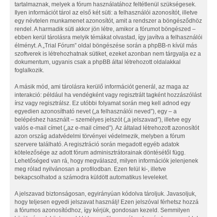
tartalmaznak, melyek a fórum használatához feltétlenül szükségesek.
Ilyen információt tárol az első két süti: a felhasználói azonosítót, illetve
egy névtelen munkamenet azonosítót, amit a rendszer a böngésződhöz
rendel. A harmadik süti akkor jön létre, amikor a fórumot böngészed –
ebben kerül tárolásra melyik témákat olvastad, így javítva a felhasználói
élményt. A „Trial Fórum” oldal böngészése során a phpBB-n kívül más
szoftverek is létrehozhatnak sütiket, ezeket azonban nem tárgyalja ez a
dokumentum, ugyanis csak a phpBB által létrehozott oldalakkal
foglalkozik.
A másik mód, ami tárolásra kerülő információt generál, az maga az
interakció: például ha vendégként vagy regisztrált tagként hozzászólást
írsz vagy regisztrálsz. Ez utóbbi folyamat során meg kell adnod egy
egyedien azonosítható nevet („a felhasználói neved”), egy – a
belépéshez használt – személyes jelszót („a jelszavad”), illetve egy
valós e-mail címet („az e-mail címed”). Az általad létrehozott azonosítót
azon ország adatvédelmi törvényei védelmezik, melyben a fórum
szervere található. A regisztráció során megadott egyéb adatok
kötelezősége az adott fórum adminisztrátorainak döntésétől függ.
Lehetőséged van rá, hogy megválaszd, milyen információk jelenjenek
meg rólad nyilvánosan a profilodban. Ezen felül ki-, illetve
bekapcsolhatod a számodra küldött automatikus leveleket.
A jelszavad biztonságosan, egyirányúan kódolva tároljuk. Javasoljuk,
hogy teljesen egyedi jelszavat használj! Ezen jelszóval férhetsz hozzá
a fórumos azonosítódhoz, így kérjük, gondosan kezeld. Semmilyen