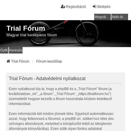
Regisztráció
Belépés
Megválaszolatlan témák
Aktív témák
Trial Fórum
Magyar trial kerékpáros fórum
GyIK
Keresés
Trial Fórum
Fórum kezdőlap
Trial Fórum - Adatvédelmi nyilatkozat
Ezen nyilatkozat írja le, hogy a phpBB és a „Trial Fórum” fórum (a
továbbiakban „mi”, „a fórum”, „Trial Fórum”, „https://trialforum.hu”)
üzemeltetői hogyan kezelik a fórum használata közben keletkező
információkat.
Ezen információk két módon jönnek létre. Egyrészt automatikusan:
azzal, hogy felkeresed a fórumot, a phpBB ún. sütiket hoz létre (kis
szöveges állományok, melyeket a böngésződ letölt az ideiglenes
állományok könyvtárába). Ezen sütik olyan fontos adatokat