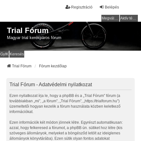
Regisztráció
Belépés
Megválaszolatlan témák
Aktív témák
Trial Fórum
Magyar trial kerékpáros fórum
GyIK
Keresés
Trial Fórum
Fórum kezdőlap
Trial Fórum - Adatvédelmi nyilatkozat
Ezen nyilatkozat írja le, hogy a phpBB és a „Trial Fórum” fórum (a
továbbiakban „mi”, „a fórum”, „Trial Fórum”, „https://trialforum.hu”)
üzemeltetői hogyan kezelik a fórum használata közben keletkező
információkat.
Ezen információk két módon jönnek létre. Egyrészt automatikusan:
azzal, hogy felkeresed a fórumot, a phpBB ún. sütiket hoz létre (kis
szöveges állományok, melyeket a böngésződ letölt az ideiglenes
állományok könyvtárába). Ezen sütik olyan fontos adatokat