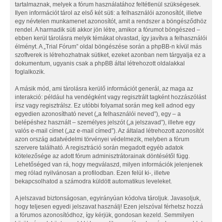
tartalmaznak, melyek a fórum használatához feltétlenül szükségesek.
Ilyen információt tárol az első két süti: a felhasználói azonosítót, illetve
egy névtelen munkamenet azonosítót, amit a rendszer a böngésződhöz
rendel. A harmadik süti akkor jön létre, amikor a fórumot böngészed –
ebben kerül tárolásra melyik témákat olvastad, így javítva a felhasználói
élményt. A „Trial Fórum” oldal böngészése során a phpBB-n kívül más
szoftverek is létrehozhatnak sütiket, ezeket azonban nem tárgyalja ez a
dokumentum, ugyanis csak a phpBB által létrehozott oldalakkal
foglalkozik.
A másik mód, ami tárolásra kerülő információt generál, az maga az
interakció: például ha vendégként vagy regisztrált tagként hozzászólást
írsz vagy regisztrálsz. Ez utóbbi folyamat során meg kell adnod egy
egyedien azonosítható nevet („a felhasználói neved”), egy – a
belépéshez használt – személyes jelszót („a jelszavad”), illetve egy
valós e-mail címet („az e-mail címed”). Az általad létrehozott azonosítót
azon ország adatvédelmi törvényei védelmezik, melyben a fórum
szervere található. A regisztráció során megadott egyéb adatok
kötelezősége az adott fórum adminisztrátorainak döntésétől függ.
Lehetőséged van rá, hogy megválaszd, milyen információk jelenjenek
meg rólad nyilvánosan a profilodban. Ezen felül ki-, illetve
bekapcsolhatod a számodra küldött automatikus leveleket.
A jelszavad biztonságosan, egyirányúan kódolva tároljuk. Javasoljuk,
hogy teljesen egyedi jelszavat használj! Ezen jelszóval férhetsz hozzá
a fórumos azonosítódhoz, így kérjük, gondosan kezeld. Semmilyen