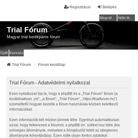
Regisztráció
Belépés
Megválaszolatlan témák
Aktív témák
Trial Fórum
Magyar trial kerékpáros fórum
GyIK
Keresés
Trial Fórum
Fórum kezdőlap
Trial Fórum - Adatvédelmi nyilatkozat
Ezen nyilatkozat írja le, hogy a phpBB és a „Trial Fórum” fórum (a
továbbiakban „mi”, „a fórum”, „Trial Fórum”, „https://trialforum.hu”)
üzemeltetői hogyan kezelik a fórum használata közben keletkező
információkat.
Ezen információk két módon jönnek létre. Egyrészt automatikusan:
azzal, hogy felkeresed a fórumot, a phpBB ún. sütiket hoz létre (kis
szöveges állományok, melyeket a böngésződ letölt az ideiglenes
állományok könyvtárába). Ezen sütik olyan fontos adatokat