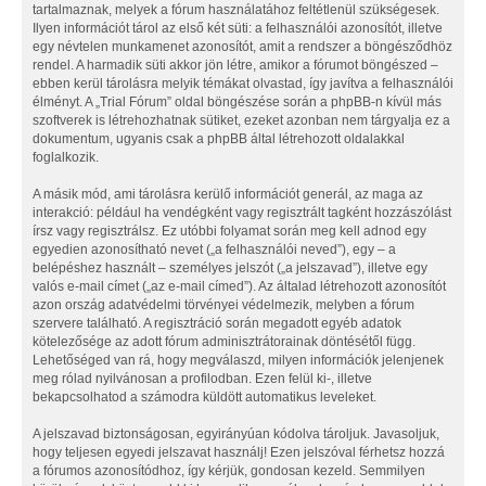
tartalmaznak, melyek a fórum használatához feltétlenül szükségesek.
Ilyen információt tárol az első két süti: a felhasználói azonosítót, illetve
egy névtelen munkamenet azonosítót, amit a rendszer a böngésződhöz
rendel. A harmadik süti akkor jön létre, amikor a fórumot böngészed –
ebben kerül tárolásra melyik témákat olvastad, így javítva a felhasználói
élményt. A „Trial Fórum” oldal böngészése során a phpBB-n kívül más
szoftverek is létrehozhatnak sütiket, ezeket azonban nem tárgyalja ez a
dokumentum, ugyanis csak a phpBB által létrehozott oldalakkal
foglalkozik.
A másik mód, ami tárolásra kerülő információt generál, az maga az
interakció: például ha vendégként vagy regisztrált tagként hozzászólást
írsz vagy regisztrálsz. Ez utóbbi folyamat során meg kell adnod egy
egyedien azonosítható nevet („a felhasználói neved”), egy – a
belépéshez használt – személyes jelszót („a jelszavad”), illetve egy
valós e-mail címet („az e-mail címed”). Az általad létrehozott azonosítót
azon ország adatvédelmi törvényei védelmezik, melyben a fórum
szervere található. A regisztráció során megadott egyéb adatok
kötelezősége az adott fórum adminisztrátorainak döntésétől függ.
Lehetőséged van rá, hogy megválaszd, milyen információk jelenjenek
meg rólad nyilvánosan a profilodban. Ezen felül ki-, illetve
bekapcsolhatod a számodra küldött automatikus leveleket.
A jelszavad biztonságosan, egyirányúan kódolva tároljuk. Javasoljuk,
hogy teljesen egyedi jelszavat használj! Ezen jelszóval férhetsz hozzá
a fórumos azonosítódhoz, így kérjük, gondosan kezeld. Semmilyen