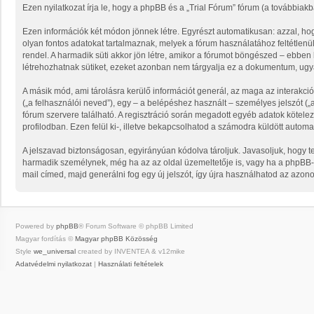
Ezen nyilatkozat írja le, hogy a phpBB és a „Trial Fórum” fórum (a továbbiakba
Ezen információk két módon jönnek létre. Egyrészt automatikusan: azzal, hog
olyan fontos adatokat tartalmaznak, melyek a fórum használatához feltétlenül
rendel. A harmadik süti akkor jön létre, amikor a fórumot böngészed – ebben k
létrehozhatnak sütiket, ezeket azonban nem tárgyalja ez a dokumentum, ugyan
A másik mód, ami tárolásra kerülő információt generál, az maga az interakció
(„a felhasználói neved”), egy – a belépéshez használt – személyes jelszót („a
fórum szervere található. A regisztráció során megadott egyéb adatok kötel
profilodban. Ezen felül ki-, illetve bekapcsolhatod a számodra küldött automat
A jelszavad biztonságosan, egyirányúan kódolva tároljuk. Javasoljuk, hogy t
harmadik személynek, még ha az az oldal üzemeltetője is, vagy ha a phpBB-ve
mail címed, majd generálni fog egy új jelszót, így újra használhatod az azono
Powered by
phpBB
® Forum Software © phpBB Limited
Magyar fordítás ©
Magyar phpBB Közösség
Style
we_universal
created by INVENTEA & v12mike
Adatvédelmi nyilatkozat
|
Használati feltételek