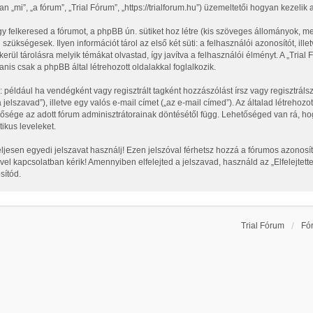
n „mi”, „a fórum”, „Trial Fórum”, „https://trialforum.hu”) üzemeltetői hogyan kezeli
y felkeresed a fórumot, a phpBB ún. sütiket hoz létre (kis szöveges állományok, m
 szükségesek. Ilyen információt tárol az első két süti: a felhasználói azonosítót, 
erül tárolásra melyik témákat olvastad, így javítva a felhasználói élményt. A „Tria
is csak a phpBB által létrehozott oldalakkal foglalkozik.
: például ha vendégként vagy regisztrált tagként hozzászólást írsz vagy regisztrá
 jelszavad”), illetve egy valós e-mail címet („az e-mail címed”). Az általad létreh
ezősége az adott fórum adminisztrátorainak döntésétől függ. Lehetőséged van rá, 
ikus leveleket.
eljesen egyedi jelszavat használj! Ezen jelszóval férhetsz hozzá a fórumos azono
l kapcsolatban kérik! Amennyiben elfelejted a jelszavad, használd az „Elfelejtette
sítód.
Trial Fórum
Fó