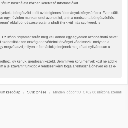
k a fórum használata közben keletkező információkat.
elyeket a böngésződ letölt az ideiglenes állományok könyvtárába). Ezen sütik
illetve egy névtelen munkamenet azonosítót, amit a rendszer a böngésződhöz
l Fórum” oldal böngészése során a phpBB-n kívül más szoftverek is
lsz. Ez utóbbi folyamat során meg kell adnod egy egyedien azonosítható nevet
ozott azonosítót azon ország adatvédelmi törvényei védelmezik, melyben a
hogy megválaszd, milyen információk jelenjenek meg rólad nyilvánosan a
sítódhoz, így kérjük, gondosan kezeld. Semmilyen körülmények közt ne add ki
m a jelszavam” funkciót. A rendszer kérni fogja a felhasználóneved és az e-
rum kezdőlap
Sütik törlése
Minden időpont
UTC+02:00
időzóna szerinti