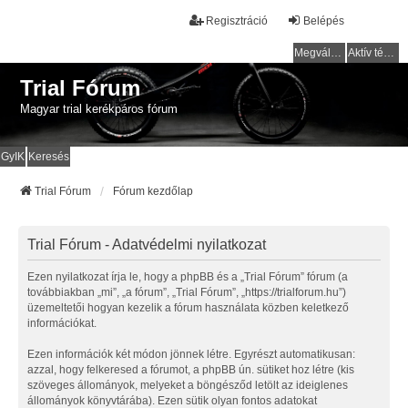
Regisztráció
Belépés
Megválaszolatlan témák
Aktív témák
Trial Fórum
Magyar trial kerékpáros fórum
GyIK
Keresés
Trial Fórum
Fórum kezdőlap
Trial Fórum - Adatvédelmi nyilatkozat
Ezen nyilatkozat írja le, hogy a phpBB és a „Trial Fórum” fórum (a
továbbiakban „mi”, „a fórum”, „Trial Fórum”, „https://trialforum.hu”)
üzemeltetői hogyan kezelik a fórum használata közben keletkező
információkat.
Ezen információk két módon jönnek létre. Egyrészt automatikusan:
azzal, hogy felkeresed a fórumot, a phpBB ún. sütiket hoz létre (kis
szöveges állományok, melyeket a böngésződ letölt az ideiglenes
állományok könyvtárába). Ezen sütik olyan fontos adatokat