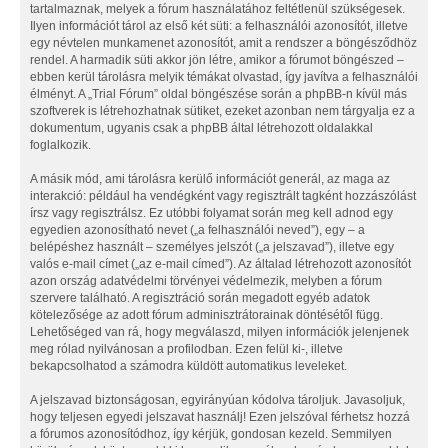
tartalmaznak, melyek a fórum használatához feltétlenül szükségesek.
Ilyen információt tárol az első két süti: a felhasználói azonosítót, illetve
egy névtelen munkamenet azonosítót, amit a rendszer a böngésződhöz
rendel. A harmadik süti akkor jön létre, amikor a fórumot böngészed –
ebben kerül tárolásra melyik témákat olvastad, így javítva a felhasználói
élményt. A „Trial Fórum” oldal böngészése során a phpBB-n kívül más
szoftverek is létrehozhatnak sütiket, ezeket azonban nem tárgyalja ez a
dokumentum, ugyanis csak a phpBB által létrehozott oldalakkal
foglalkozik.
A másik mód, ami tárolásra kerülő információt generál, az maga az
interakció: például ha vendégként vagy regisztrált tagként hozzászólást
írsz vagy regisztrálsz. Ez utóbbi folyamat során meg kell adnod egy
egyedien azonosítható nevet („a felhasználói neved”), egy – a
belépéshez használt – személyes jelszót („a jelszavad”), illetve egy
valós e-mail címet („az e-mail címed”). Az általad létrehozott azonosítót
azon ország adatvédelmi törvényei védelmezik, melyben a fórum
szervere található. A regisztráció során megadott egyéb adatok
kötelezősége az adott fórum adminisztrátorainak döntésétől függ.
Lehetőséged van rá, hogy megválaszd, milyen információk jelenjenek
meg rólad nyilvánosan a profilodban. Ezen felül ki-, illetve
bekapcsolhatod a számodra küldött automatikus leveleket.
A jelszavad biztonságosan, egyirányúan kódolva tároljuk. Javasoljuk,
hogy teljesen egyedi jelszavat használj! Ezen jelszóval férhetsz hozzá
a fórumos azonosítódhoz, így kérjük, gondosan kezeld. Semmilyen