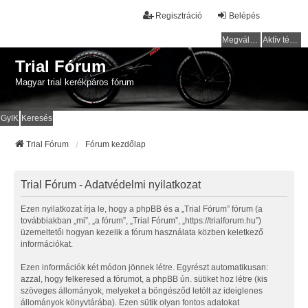
Regisztráció
Belépés
Megválaszolatlan témák
Aktív témák
Trial Fórum
Magyar trial kerékpáros fórum
GyIK
Keresés
Trial Fórum
Fórum kezdőlap
Trial Fórum - Adatvédelmi nyilatkozat
Ezen nyilatkozat írja le, hogy a phpBB és a „Trial Fórum” fórum (a
továbbiakban „mi”, „a fórum”, „Trial Fórum”, „https://trialforum.hu”)
üzemeltetői hogyan kezelik a fórum használata közben keletkező
információkat.
Ezen információk két módon jönnek létre. Egyrészt automatikusan:
azzal, hogy felkeresed a fórumot, a phpBB ún. sütiket hoz létre (kis
szöveges állományok, melyeket a böngésződ letölt az ideiglenes
állományok könyvtárába). Ezen sütik olyan fontos adatokat