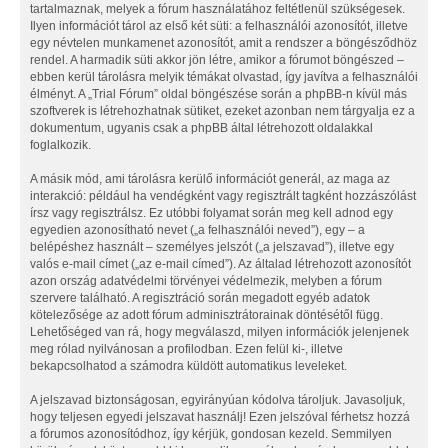
tartalmaznak, melyek a fórum használatához feltétlenül szükségesek.
Ilyen információt tárol az első két süti: a felhasználói azonosítót, illetve
egy névtelen munkamenet azonosítót, amit a rendszer a böngésződhöz
rendel. A harmadik süti akkor jön létre, amikor a fórumot böngészed –
ebben kerül tárolásra melyik témákat olvastad, így javítva a felhasználói
élményt. A „Trial Fórum” oldal böngészése során a phpBB-n kívül más
szoftverek is létrehozhatnak sütiket, ezeket azonban nem tárgyalja ez a
dokumentum, ugyanis csak a phpBB által létrehozott oldalakkal
foglalkozik.
A másik mód, ami tárolásra kerülő információt generál, az maga az
interakció: például ha vendégként vagy regisztrált tagként hozzászólást
írsz vagy regisztrálsz. Ez utóbbi folyamat során meg kell adnod egy
egyedien azonosítható nevet („a felhasználói neved”), egy – a
belépéshez használt – személyes jelszót („a jelszavad”), illetve egy
valós e-mail címet („az e-mail címed”). Az általad létrehozott azonosítót
azon ország adatvédelmi törvényei védelmezik, melyben a fórum
szervere található. A regisztráció során megadott egyéb adatok
kötelezősége az adott fórum adminisztrátorainak döntésétől függ.
Lehetőséged van rá, hogy megválaszd, milyen információk jelenjenek
meg rólad nyilvánosan a profilodban. Ezen felül ki-, illetve
bekapcsolhatod a számodra küldött automatikus leveleket.
A jelszavad biztonságosan, egyirányúan kódolva tároljuk. Javasoljuk,
hogy teljesen egyedi jelszavat használj! Ezen jelszóval férhetsz hozzá
a fórumos azonosítódhoz, így kérjük, gondosan kezeld. Semmilyen