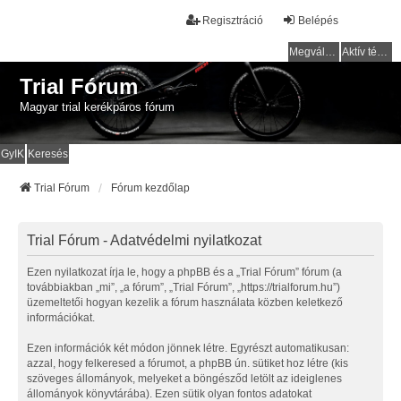
Regisztráció
Belépés
Megválaszolatlan témák
Aktív témák
Trial Fórum
Magyar trial kerékpáros fórum
GyIK
Keresés
Trial Fórum
Fórum kezdőlap
Trial Fórum - Adatvédelmi nyilatkozat
Ezen nyilatkozat írja le, hogy a phpBB és a „Trial Fórum” fórum (a
továbbiakban „mi”, „a fórum”, „Trial Fórum”, „https://trialforum.hu”)
üzemeltetői hogyan kezelik a fórum használata közben keletkező
információkat.
Ezen információk két módon jönnek létre. Egyrészt automatikusan:
azzal, hogy felkeresed a fórumot, a phpBB ún. sütiket hoz létre (kis
szöveges állományok, melyeket a böngésződ letölt az ideiglenes
állományok könyvtárába). Ezen sütik olyan fontos adatokat