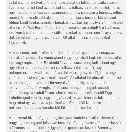
tartalmaznak, melyek a fórum használatához feltétlenül szükségesek.
Ilyen információt tárol az első két süti: a felhasználói azonosítót, illetve
egy névtelen munkamenet azonosítót, amit a rendszer a böngésződhöz
rendel. A harmadik süti akkor jön létre, amikor a fórumot böngészed –
ebben kerül tárolásra melyik témákat olvastad, így javítva a felhasználói
élményt. A „Trial Fórum” oldal böngészése során a phpBB-n kívül más
szoftverek is létrehozhatnak sütiket, ezeket azonban nem tárgyalja ez a
dokumentum, ugyanis csak a phpBB által létrehozott oldalakkal
foglalkozik.
A másik mód, ami tárolásra kerülő információt generál, az maga az
interakció: például ha vendégként vagy regisztrált tagként hozzászólást
írsz vagy regisztrálsz. Ez utóbbi folyamat során meg kell adnod egy
egyedien azonosítható nevet („a felhasználói neved”), egy – a
belépéshez használt – személyes jelszót („a jelszavad”), illetve egy
valós e-mail címet („az e-mail címed”). Az általad létrehozott azonosítót
azon ország adatvédelmi törvényei védelmezik, melyben a fórum
szervere található. A regisztráció során megadott egyéb adatok
kötelezősége az adott fórum adminisztrátorainak döntésétől függ.
Lehetőséged van rá, hogy megválaszd, milyen információk jelenjenek
meg rólad nyilvánosan a profilodban. Ezen felül ki-, illetve
bekapcsolhatod a számodra küldött automatikus leveleket.
A jelszavad biztonságosan, egyirányúan kódolva tároljuk. Javasoljuk,
hogy teljesen egyedi jelszavat használj! Ezen jelszóval férhetsz hozzá
a fórumos azonosítódhoz, így kérjük, gondosan kezeld. Semmilyen