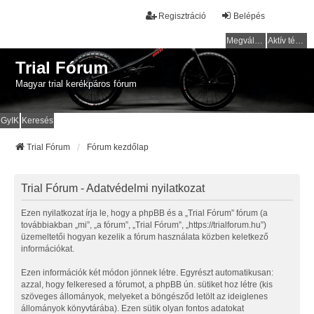
Regisztráció
Belépés
Megválaszolatlan témák
Aktív témák
Trial Fórum
Magyar trial kerékpáros fórum
GyIK
Keresés
Trial Fórum
Fórum kezdőlap
Trial Fórum - Adatvédelmi nyilatkozat
Ezen nyilatkozat írja le, hogy a phpBB és a „Trial Fórum” fórum (a
továbbiakban „mi”, „a fórum”, „Trial Fórum”, „https://trialforum.hu”)
üzemeltetői hogyan kezelik a fórum használata közben keletkező
információkat.
Ezen információk két módon jönnek létre. Egyrészt automatikusan:
azzal, hogy felkeresed a fórumot, a phpBB ún. sütiket hoz létre (kis
szöveges állományok, melyeket a böngésződ letölt az ideiglenes
állományok könyvtárába). Ezen sütik olyan fontos adatokat