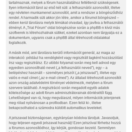
tartalmaznak, melyek a fórum használatához feltétlenül szükségesek.
Ilyen információt tárol az első két süti: a felhasználói azonosítót, illetve
egy névtelen munkamenet azonosítót, amit a rendszer a böngésződhöz
rendel. A harmadik süti akkor jön létre, amikor a fórumot böngészed –
ebben kerül tárolásra melyik témákat olvastad, így javítva a felhasználói
élményt. A „Trial Fórum” oldal böngészése során a phpBB-n kívül más
szoftverek is létrehozhatnak sütiket, ezeket azonban nem tárgyalja ez a
dokumentum, ugyanis csak a phpBB által létrehozott oldalakkal
foglalkozik.
A másik mód, ami tárolásra kerülő információt generál, az maga az
interakció: például ha vendégként vagy regisztrált tagként hozzászólást
írsz vagy regisztrálsz. Ez utóbbi folyamat során meg kell adnod egy
egyedien azonosítható nevet („a felhasználói neved”), egy – a
belépéshez használt – személyes jelszót („a jelszavad”), illetve egy
valós e-mail címet („az e-mail címed”). Az általad létrehozott azonosítót
azon ország adatvédelmi törvényei védelmezik, melyben a fórum
szervere található. A regisztráció során megadott egyéb adatok
kötelezősége az adott fórum adminisztrátorainak döntésétől függ.
Lehetőséged van rá, hogy megválaszd, milyen információk jelenjenek
meg rólad nyilvánosan a profilodban. Ezen felül ki-, illetve
bekapcsolhatod a számodra küldött automatikus leveleket.
A jelszavad biztonságosan, egyirányúan kódolva tároljuk. Javasoljuk,
hogy teljesen egyedi jelszavat használj! Ezen jelszóval férhetsz hozzá
a fórumos azonosítódhoz, így kérjük, gondosan kezeld. Semmilyen