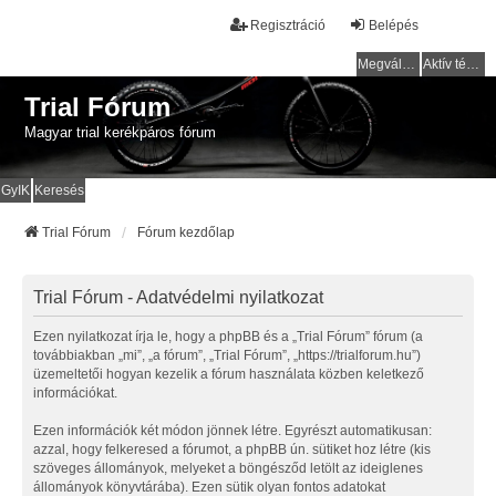
Regisztráció
Belépés
Megválaszolatlan témák
Aktív témák
Trial Fórum
Magyar trial kerékpáros fórum
GyIK
Keresés
Trial Fórum
Fórum kezdőlap
Trial Fórum - Adatvédelmi nyilatkozat
Ezen nyilatkozat írja le, hogy a phpBB és a „Trial Fórum” fórum (a
továbbiakban „mi”, „a fórum”, „Trial Fórum”, „https://trialforum.hu”)
üzemeltetői hogyan kezelik a fórum használata közben keletkező
információkat.
Ezen információk két módon jönnek létre. Egyrészt automatikusan:
azzal, hogy felkeresed a fórumot, a phpBB ún. sütiket hoz létre (kis
szöveges állományok, melyeket a böngésződ letölt az ideiglenes
állományok könyvtárába). Ezen sütik olyan fontos adatokat