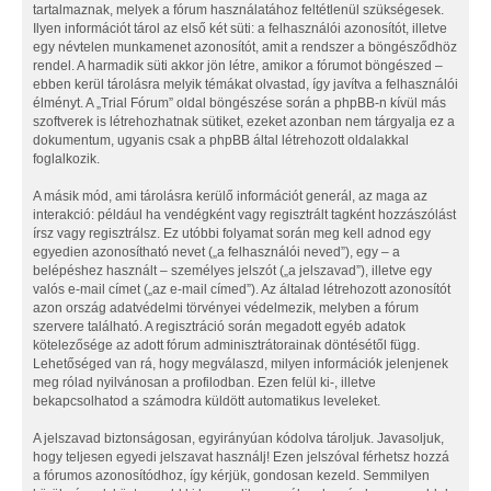
tartalmaznak, melyek a fórum használatához feltétlenül szükségesek.
Ilyen információt tárol az első két süti: a felhasználói azonosítót, illetve
egy névtelen munkamenet azonosítót, amit a rendszer a böngésződhöz
rendel. A harmadik süti akkor jön létre, amikor a fórumot böngészed –
ebben kerül tárolásra melyik témákat olvastad, így javítva a felhasználói
élményt. A „Trial Fórum” oldal böngészése során a phpBB-n kívül más
szoftverek is létrehozhatnak sütiket, ezeket azonban nem tárgyalja ez a
dokumentum, ugyanis csak a phpBB által létrehozott oldalakkal
foglalkozik.
A másik mód, ami tárolásra kerülő információt generál, az maga az
interakció: például ha vendégként vagy regisztrált tagként hozzászólást
írsz vagy regisztrálsz. Ez utóbbi folyamat során meg kell adnod egy
egyedien azonosítható nevet („a felhasználói neved”), egy – a
belépéshez használt – személyes jelszót („a jelszavad”), illetve egy
valós e-mail címet („az e-mail címed”). Az általad létrehozott azonosítót
azon ország adatvédelmi törvényei védelmezik, melyben a fórum
szervere található. A regisztráció során megadott egyéb adatok
kötelezősége az adott fórum adminisztrátorainak döntésétől függ.
Lehetőséged van rá, hogy megválaszd, milyen információk jelenjenek
meg rólad nyilvánosan a profilodban. Ezen felül ki-, illetve
bekapcsolhatod a számodra küldött automatikus leveleket.
A jelszavad biztonságosan, egyirányúan kódolva tároljuk. Javasoljuk,
hogy teljesen egyedi jelszavat használj! Ezen jelszóval férhetsz hozzá
a fórumos azonosítódhoz, így kérjük, gondosan kezeld. Semmilyen