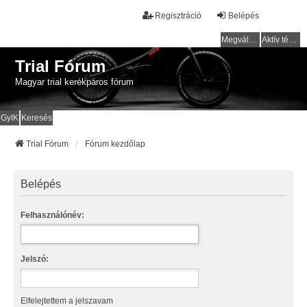
Regisztráció
Belépés
Megválaszolatlan témák
Aktív témák
Trial Fórum
Magyar trial kerékpáros fórum
GyIK
Keresés
Trial Fórum
Fórum kezdőlap
Belépés
Felhasználónév:
Jelszó:
Elfelejtettem a jelszavam