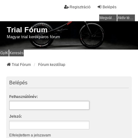
Regisztráció
Belépés
Megválaszolatlan témák
Aktív témák
Trial Fórum
Magyar trial kerékpáros fórum
GyIK
Keresés
Trial Fórum
Fórum kezdőlap
Belépés
Felhasználónév:
Jelszó:
Elfelejtettem a jelszavam