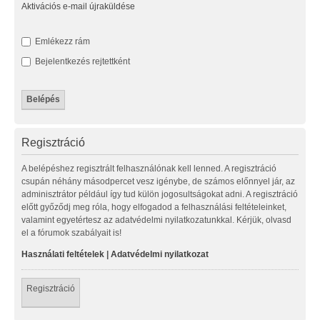
Aktivációs e-mail újraküldése
Emlékezz rám
Bejelentkezés rejtettként
Regisztráció
A belépéshez regisztrált felhasználónak kell lenned. A regisztráció
csupán néhány másodpercet vesz igénybe, de számos előnnyel jár, az
adminisztrátor például így tud külön jogosultságokat adni. A regisztráció
előtt győződj meg róla, hogy elfogadod a felhasználási feltételeinket,
valamint egyetértesz az adatvédelmi nyilatkozatunkkal. Kérjük, olvasd
el a fórumok szabályait is!
Használati feltételek
|
Adatvédelmi nyilatkozat
Regisztráció