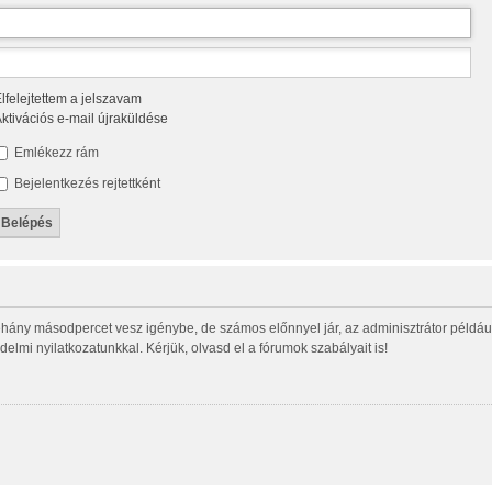
lfelejtettem a jelszavam
ktivációs e-mail újraküldése
Emlékezz rám
Bejelentkezés rejtettként
éhány másodpercet vesz igénybe, de számos előnnyel jár, az adminisztrátor például í
delmi nyilatkozatunkkal. Kérjük, olvasd el a fórumok szabályait is!