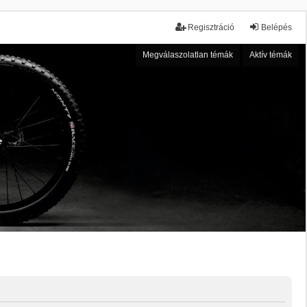
Regisztráció
Belépés
Megválaszolatlan témák
Aktív témák