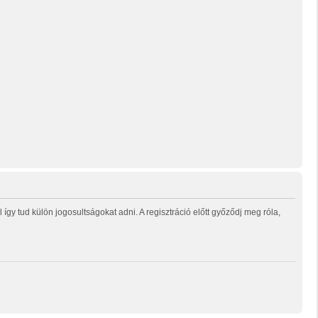
gy tud külön jogosultságokat adni. A regisztráció előtt győződj meg róla,