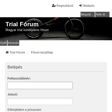
Regisztráció
Belépés
Megválaszolatlan témák
Aktív témák
Trial Fórum
Magyar trial kerékpáros fórum
GyIK
Keresés
Trial Fórum
Fórum kezdőlap
Belépés
Felhasználónév:
Jelszó:
Elfelejtettem a jelszavam