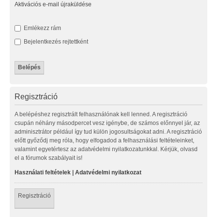
Aktivációs e-mail újraküldése
Emlékezz rám
Bejelentkezés rejtettként
Regisztráció
A belépéshez regisztrált felhasználónak kell lenned. A regisztráció
csupán néhány másodpercet vesz igénybe, de számos előnnyel jár, az
adminisztrátor például így tud külön jogosultságokat adni. A regisztráció
előtt győződj meg róla, hogy elfogadod a felhasználási feltételeinket,
valamint egyetértesz az adatvédelmi nyilatkozatunkkal. Kérjük, olvasd
el a fórumok szabályait is!
Használati feltételek
|
Adatvédelmi nyilatkozat
Regisztráció