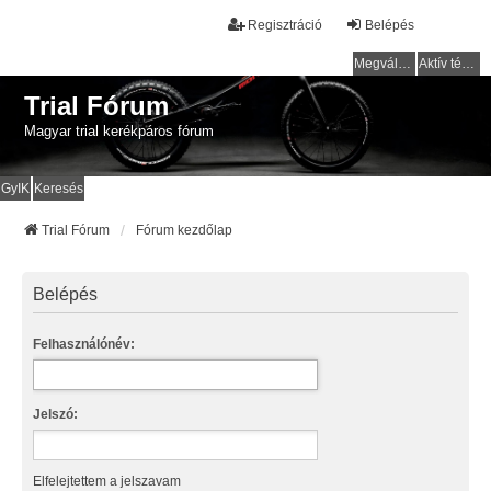
Regisztráció
Belépés
Megválaszolatlan témák
Aktív témák
Trial Fórum
Magyar trial kerékpáros fórum
GyIK
Keresés
Trial Fórum
Fórum kezdőlap
Belépés
Felhasználónév:
Jelszó:
Elfelejtettem a jelszavam