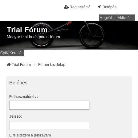
Regisztráció
Belépés
Megválaszolatlan témák
Aktív témák
Trial Fórum
Magyar trial kerékpáros fórum
GyIK
Keresés
Trial Fórum
Fórum kezdőlap
Belépés
Felhasználónév:
Jelszó:
Elfelejtettem a jelszavam