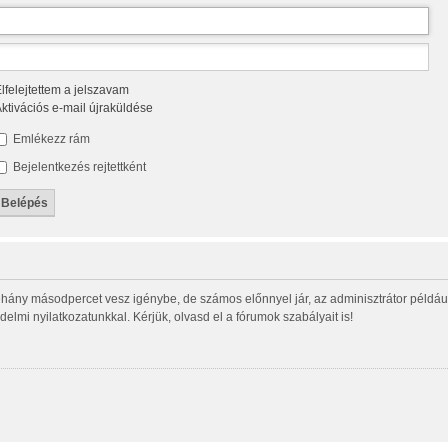
lfelejtettem a jelszavam
ktivációs e-mail újraküldése
Emlékezz rám
Bejelentkezés rejtettként
éhány másodpercet vesz igénybe, de számos előnnyel jár, az adminisztrátor például í
delmi nyilatkozatunkkal. Kérjük, olvasd el a fórumok szabályait is!