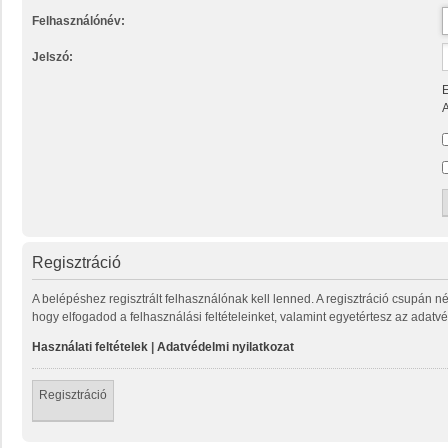
Felhasználónév:
Jelszó:
E
A
Regisztráció
A belépéshez regisztrált felhasználónak kell lenned. A regisztráció csupán n
hogy elfogadod a felhasználási feltételeinket, valamint egyetértesz az adatvé
Használati feltételek
|
Adatvédelmi nyilatkozat
Regisztráció