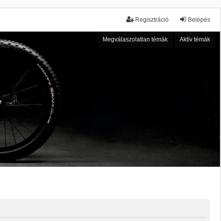
Regisztráció
Belépés
Megválaszolatlan témák
Aktív témák