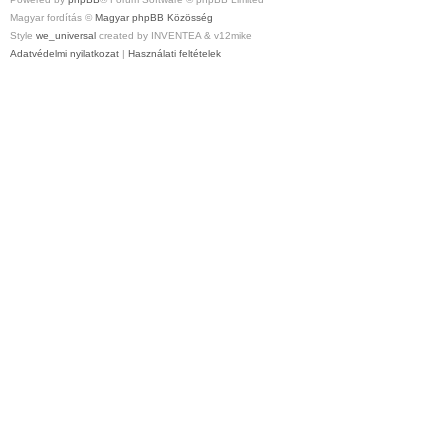
Magyar fordítás ©
Magyar phpBB Közösség
Style
we_universal
created by INVENTEA & v12mike
Adatvédelmi nyilatkozat
|
Használati feltételek