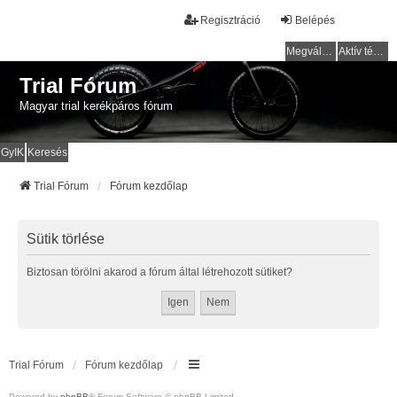
Regisztráció
Belépés
Megválaszolatlan témák
Aktív témák
Trial Fórum
Magyar trial kerékpáros fórum
GyIK
Keresés
Trial Fórum
Fórum kezdőlap
Sütik törlése
Biztosan törölni akarod a fórum által létrehozott sütiket?
Trial Fórum
Fórum kezdőlap
Powered by
phpBB
® Forum Software © phpBB Limited