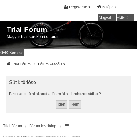
Regisztráció
Belépés
Megválaszolatlan témák
Aktív témák
Trial Fórum
Magyar trial kerékpáros fórum
GyIK
Keresés
Trial Fórum
Fórum kezdőlap
Sütik törlése
Biztosan törölni akarod a fórum által létrehozott sütiket?
Trial Fórum
Fórum kezdőlap
Powered by
phpBB
® Forum Software © phpBB Limited