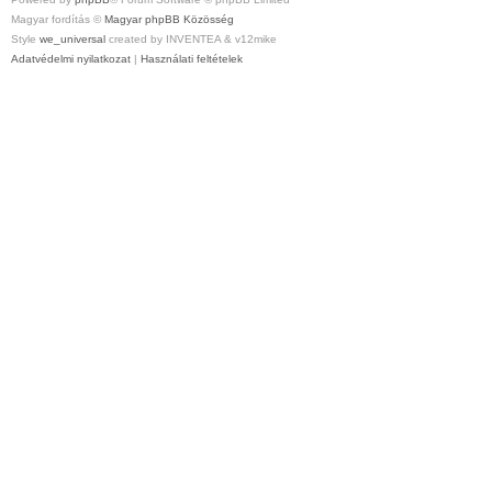
Magyar fordítás ©
Magyar phpBB Közösség
Style
we_universal
created by INVENTEA & v12mike
Adatvédelmi nyilatkozat
|
Használati feltételek