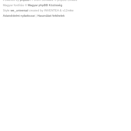
Magyar fordítás ©
Magyar phpBB Közösség
Style
we_universal
created by INVENTEA & v12mike
Adatvédelmi nyilatkozat
|
Használati feltételek