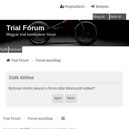
Regisztráció
Belépés
Megválaszolatlan témák
Aktív témák
Trial Fórum
Magyar trial kerékpáros fórum
GyIK
Keresés
Trial Fórum
Fórum kezdőlap
Sütik törlése
Biztosan törölni akarod a fórum által létrehozott sütiket?
Trial Fórum
Fórum kezdőlap
Powered by
phpBB
® Forum Software © phpBB Limited