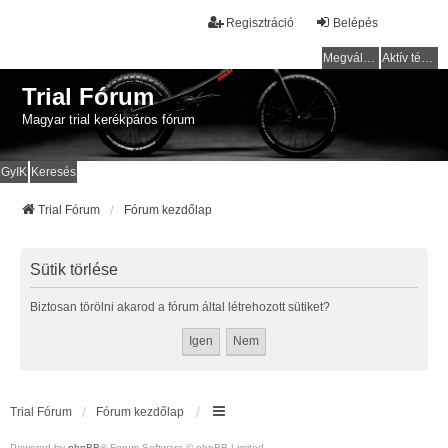
Regisztráció
Belépés
Megválaszolatlan témák
Aktív témák
Trial Fórum
Magyar trial kerékpáros fórum
GyIK
Keresés
Trial Fórum
Fórum kezdőlap
Sütik törlése
Biztosan törölni akarod a fórum által létrehozott sütiket?
Trial Fórum
Fórum kezdőlap
Powered by
phpBB
® Forum Software © phpBB Limited