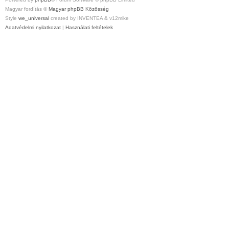
Magyar fordítás ©
Magyar phpBB Közösség
Style
we_universal
created by INVENTEA & v12mike
Adatvédelmi nyilatkozat
|
Használati feltételek