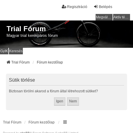
Regisztráció
Belépés
Megválaszolatlan témák
Aktív témák
Trial Fórum
Magyar trial kerékpáros fórum
GyIK
Keresés
Trial Fórum
Fórum kezdőlap
Sütik törlése
Biztosan törölni akarod a fórum által létrehozott sütiket?
Trial Fórum
Fórum kezdőlap
Powered by
phpBB
® Forum Software © phpBB Limited