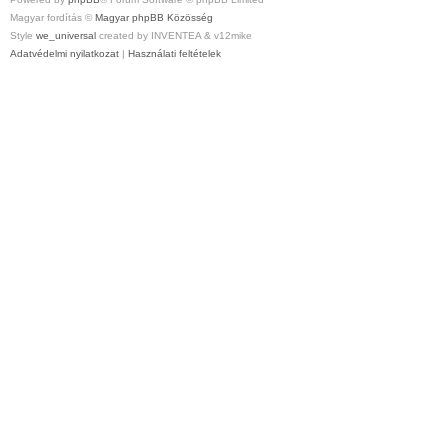
Magyar fordítás ©
Magyar phpBB Közösség
Style
we_universal
created by INVENTEA & v12mike
Adatvédelmi nyilatkozat
|
Használati feltételek