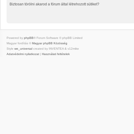
Biztosan törölni akarod a fórum által létrehozott sütiket?
Powered by
phpBB
® Forum Software © phpBB Limited
Magyar fordítás ©
Magyar phpBB Közösség
Style
we_universal
created by INVENTEA & v12mike
Adatvédelmi nyilatkozat
|
Használati feltételek