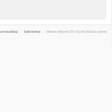
rum kezdőlap
Sütik törlése
Minden időpont
UTC+02:00
időzóna szerinti