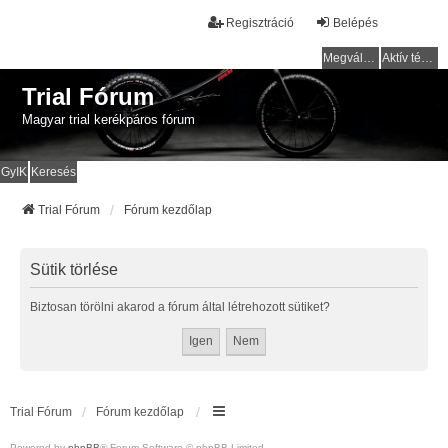
Regisztráció
Belépés
Megválaszolatlan témák
Aktív témák
Trial Fórum
Magyar trial kerékpáros fórum
GyIK
Keresés
Trial Fórum
Fórum kezdőlap
Sütik törlése
Biztosan törölni akarod a fórum által létrehozott sütiket?
Trial Fórum
Fórum kezdőlap
Powered by
phpBB
® Forum Software © phpBB Limited