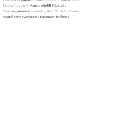
Magyar fordítás ©
Magyar phpBB Közösség
Style
we_universal
created by INVENTEA & v12mike
Adatvédelmi nyilatkozat
|
Használati feltételek