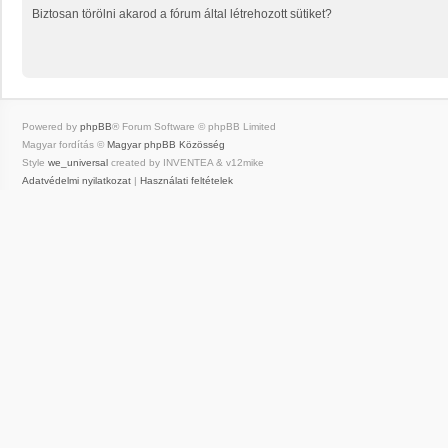
Biztosan törölni akarod a fórum által létrehozott sütiket?
Powered by
phpBB
® Forum Software © phpBB Limited
Magyar fordítás ©
Magyar phpBB Közösség
Style
we_universal
created by INVENTEA & v12mike
Adatvédelmi nyilatkozat
|
Használati feltételek