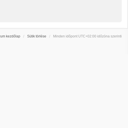
rum kezdőlap
Sütik törlése
Minden időpont
UTC+02:00
időzóna szerinti