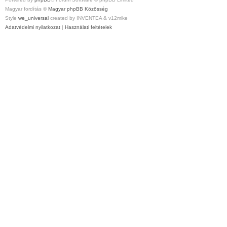
Magyar fordítás ©
Magyar phpBB Közösség
Style
we_universal
created by INVENTEA & v12mike
Adatvédelmi nyilatkozat
|
Használati feltételek