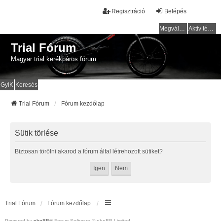
Regisztráció
Belépés
Megválaszolatlan témák
Aktív témák
Trial Fórum
Magyar trial kerékpáros fórum
GyIK
Keresés
Trial Fórum
Fórum kezdőlap
Sütik törlése
Biztosan törölni akarod a fórum által létrehozott sütiket?
Trial Fórum
Fórum kezdőlap
Powered by
phpBB
® Forum Software © phpBB Limited