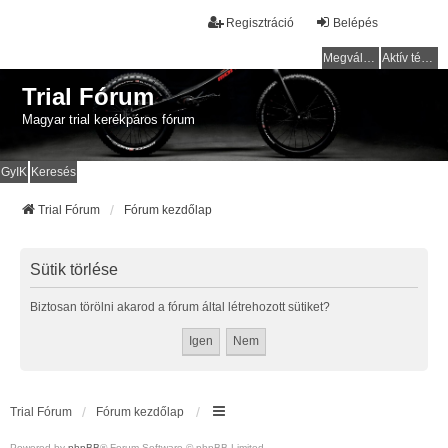
Regisztráció
Belépés
Megválaszolatlan témák
Aktív témák
Trial Fórum
Magyar trial kerékpáros fórum
GyIK
Keresés
Trial Fórum
Fórum kezdőlap
Sütik törlése
Biztosan törölni akarod a fórum által létrehozott sütiket?
Trial Fórum
Fórum kezdőlap
Powered by
phpBB
® Forum Software © phpBB Limited