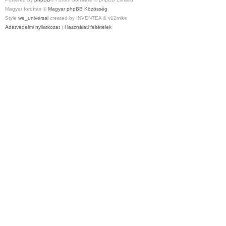
Magyar fordítás ©
Magyar phpBB Közösség
Style
we_universal
created by INVENTEA & v12mike
Adatvédelmi nyilatkozat
|
Használati feltételek