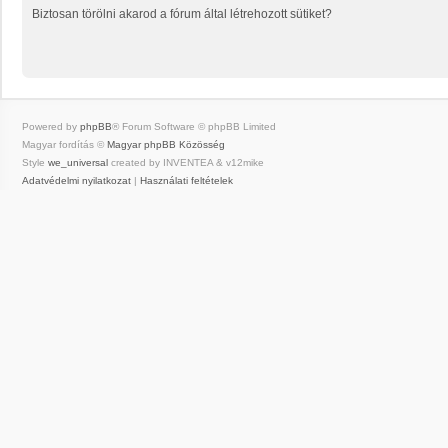
Biztosan törölni akarod a fórum által létrehozott sütiket?
Powered by
phpBB
® Forum Software © phpBB Limited
Magyar fordítás ©
Magyar phpBB Közösség
Style
we_universal
created by INVENTEA & v12mike
Adatvédelmi nyilatkozat
|
Használati feltételek