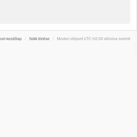
rum kezdőlap
Sütik törlése
Minden időpont
UTC+02:00
időzóna szerinti