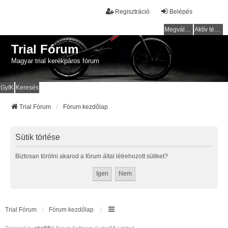
Regisztráció
Belépés
Megválaszolatlan témák
Aktív témák
Trial Fórum
Magyar trial kerékpáros fórum
GyIK
Keresés
Trial Fórum
Fórum kezdőlap
Sütik törlése
Biztosan törölni akarod a fórum által létrehozott sütiket?
Trial Fórum
Fórum kezdőlap
Powered by
phpBB
® Forum Software © phpBB Limited