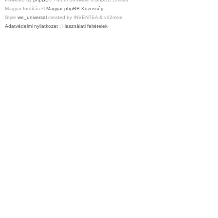
Magyar fordítás ©
Magyar phpBB Közösség
Style
we_universal
created by INVENTEA & v12mike
Adatvédelmi nyilatkozat
|
Használati feltételek