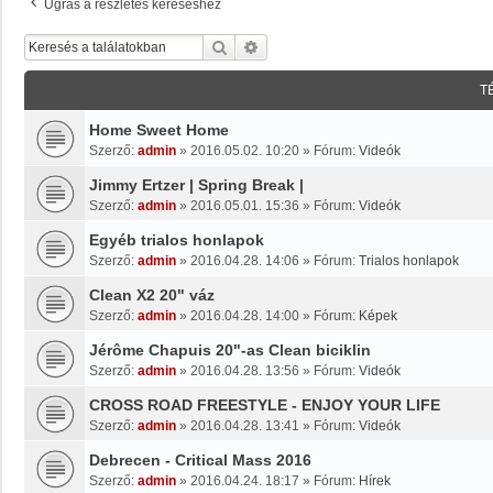
Ugrás a részletes kereséshez
Keresés
Részletes Keresés
T
Home Sweet Home
Szerző:
admin
»
2016.05.02. 10:20
» Fórum:
Videók
Jimmy Ertzer | Spring Break |
Szerző:
admin
»
2016.05.01. 15:36
» Fórum:
Videók
Egyéb trialos honlapok
Szerző:
admin
»
2016.04.28. 14:06
» Fórum:
Trialos honlapok
Clean X2 20" váz
Szerző:
admin
»
2016.04.28. 14:00
» Fórum:
Képek
Jérôme Chapuis 20"-as Clean biciklin
Szerző:
admin
»
2016.04.28. 13:56
» Fórum:
Videók
CROSS ROAD FREESTYLE - ENJOY YOUR LIFE
Szerző:
admin
»
2016.04.28. 13:41
» Fórum:
Videók
Debrecen - Critical Mass 2016
Szerző:
admin
»
2016.04.24. 18:17
» Fórum:
Hírek