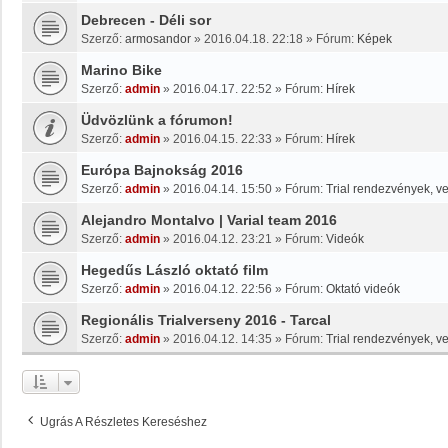
Debrecen - Déli sor
Szerző:
armosandor
»
2016.04.18. 22:18
» Fórum:
Képek
Marino Bike
Szerző:
admin
»
2016.04.17. 22:52
» Fórum:
Hírek
Üdvözlünk a fórumon!
Szerző:
admin
»
2016.04.15. 22:33
» Fórum:
Hírek
Európa Bajnokság 2016
Szerző:
admin
»
2016.04.14. 15:50
» Fórum:
Trial rendezvények, v
Alejandro Montalvo | Varial team 2016
Szerző:
admin
»
2016.04.12. 23:21
» Fórum:
Videók
Hegedűs László oktató film
Szerző:
admin
»
2016.04.12. 22:56
» Fórum:
Oktató videók
Regionális Trialverseny 2016 - Tarcal
Szerző:
admin
»
2016.04.12. 14:35
» Fórum:
Trial rendezvények, v
Ugrás A Részletes Kereséshez