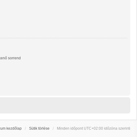
enő sorrend
rum kezdőlap
Sütik törlése
Minden időpont
UTC+02:00
időzóna szerinti