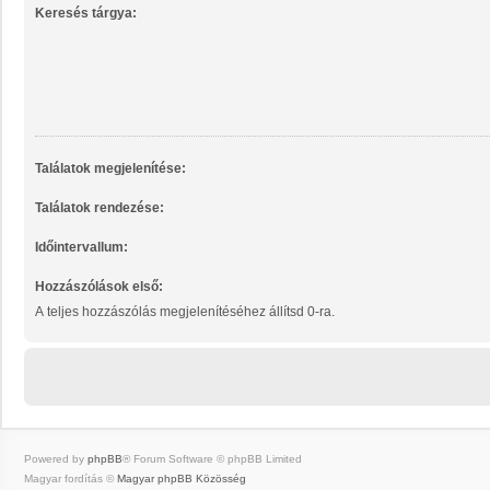
Keresés tárgya:
Találatok megjelenítése:
Találatok rendezése:
Időintervallum:
Hozzászólások első:
A teljes hozzászólás megjelenítéséhez állítsd 0-ra.
Powered by
phpBB
® Forum Software © phpBB Limited
Magyar fordítás ©
Magyar phpBB Közösség