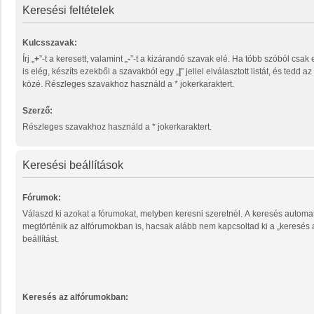
Keresési feltételek
Kulcsszavak:
Írj „
+
”-t a keresett, valamint „
-
”-t a kizárandó szavak elé. Ha több szóból csak egy megtalálása
is elég, készíts ezekből a szavakból egy „
|
” jellel elválasztott listát, és tedd 
közé. Részleges szavakhoz használd a * jokerkaraktert.
Szerző:
Részleges szavakhoz használd a * jokerkaraktert.
Keresési beállítások
Fórumok:
Válaszd ki azokat a fórumokat, melyben keresni szeretnél. A keresés automa
megtörténik az alfórumokban is, hacsak alább nem kapcsoltad ki a „keresés
beállítást.
Keresés az alfórumokban: