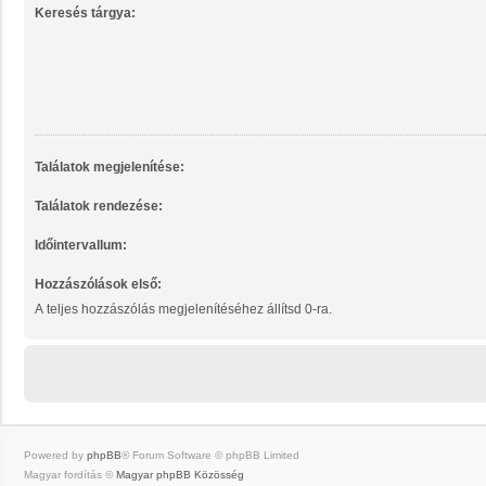
Keresés tárgya:
Találatok megjelenítése:
Találatok rendezése:
Időintervallum:
Hozzászólások első:
A teljes hozzászólás megjelenítéséhez állítsd 0-ra.
Powered by
phpBB
® Forum Software © phpBB Limited
Magyar fordítás ©
Magyar phpBB Közösség