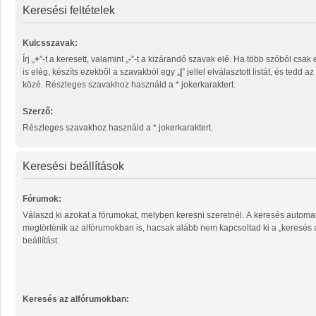
Keresési feltételek
Kulcsszavak:
Írj „
+
”-t a keresett, valamint „
-
”-t a kizárandó szavak elé. Ha több szóból csak egy megtalálása
is elég, készíts ezekből a szavakból egy „
|
” jellel elválasztott listát, és tedd 
közé. Részleges szavakhoz használd a * jokerkaraktert.
Szerző:
Részleges szavakhoz használd a * jokerkaraktert.
Keresési beállítások
Fórumok:
Válaszd ki azokat a fórumokat, melyben keresni szeretnél. A keresés automa
megtörténik az alfórumokban is, hacsak alább nem kapcsoltad ki a „keresés
beállítást.
Keresés az alfórumokban: