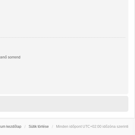
enő sorrend
rum kezdőlap
Sütik törlése
Minden időpont
UTC+02:00
időzóna szerinti